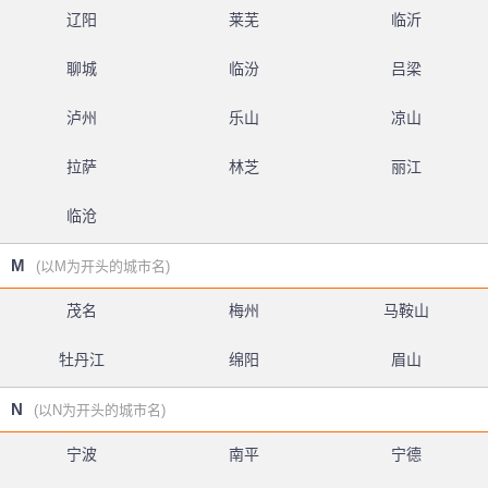
辽阳
莱芜
临沂
聊城
临汾
吕梁
泸州
乐山
凉山
拉萨
林芝
丽江
临沧
M
(以M为开头的城市名)
茂名
梅州
马鞍山
牡丹江
绵阳
眉山
N
(以N为开头的城市名)
宁波
南平
宁德