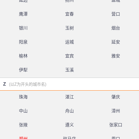
延边
扬州
盐城
鹰潭
宜春
营口
银川
玉树
烟台
阳泉
运城
延安
榆林
宜宾
雅安
伊犁
玉溪
Z
(以Z为开头的城市名)
珠海
湛江
肇庆
中山
舟山
漳州
张掖
遵义
张家口
郑州
驻马店
周口