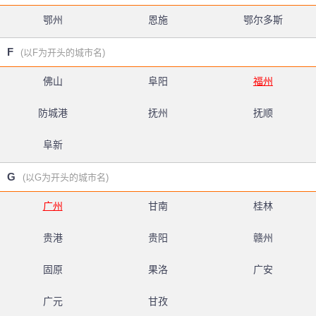
鄂州
恩施
鄂尔多斯
F
(以F为开头的城市名)
佛山
阜阳
福州
防城港
抚州
抚顺
阜新
G
(以G为开头的城市名)
广州
甘南
桂林
贵港
贵阳
赣州
固原
果洛
广安
广元
甘孜