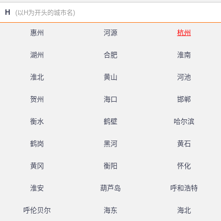
H
(以H为开头的城市名)
惠州
河源
杭州
湖州
合肥
淮南
淮北
黄山
河池
贺州
海口
邯郸
衡水
鹤壁
哈尔滨
鹤岗
黑河
黄石
黄冈
衡阳
怀化
淮安
葫芦岛
呼和浩特
呼伦贝尔
海东
海北