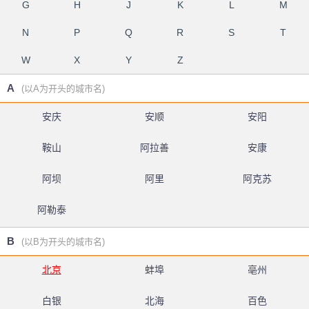
G
H
J
K
L
M
N
P
Q
R
S
T
W
X
Y
Z
A
(以A为开头的城市名)
安庆
安顺
安阳
鞍山
阿拉善
安康
阿坝
阿里
阿克苏
阿勒泰
B
(以B为开头的城市名)
北京
蚌埠
亳州
白银
北海
百色