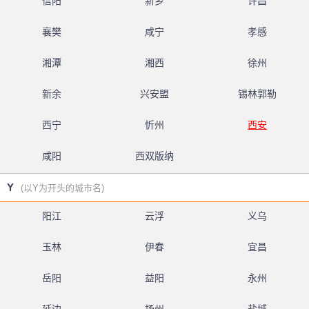
信阳
新乡
许昌
襄樊
咸宁
孝感
湘潭
湘西
徐州
新余
兴安盟
锡林郭勒
西宁
忻州
西安
咸阳
西双版纳
Y
(以Y为开头的城市名)
阳江
云浮
义乌
玉林
伊春
宜昌
岳阳
益阳
永州