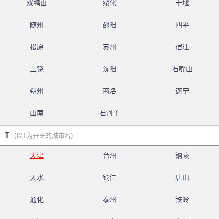
双鸭山
绥化
十堰
随州
邵阳
四平
松原
苏州
宿迁
上饶
沈阳
石嘴山
朔州
商洛
遂宁
山南
石河子
T
(以T为开头的城市名)
天津
台州
铜陵
天水
铜仁
唐山
通化
泰州
铁岭