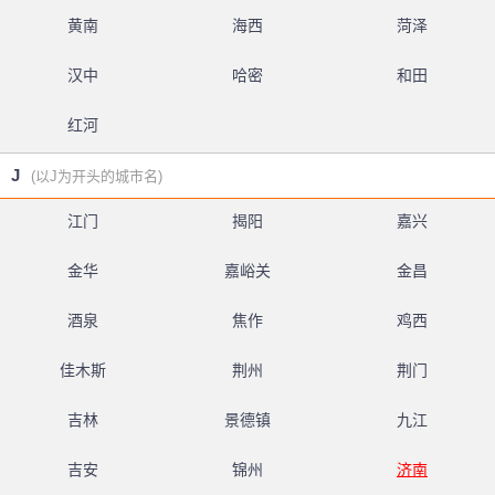
黄南
海西
菏泽
汉中
哈密
和田
红河
J
(以J为开头的城市名)
江门
揭阳
嘉兴
金华
嘉峪关
金昌
酒泉
焦作
鸡西
佳木斯
荆州
荆门
吉林
景德镇
九江
吉安
锦州
济南