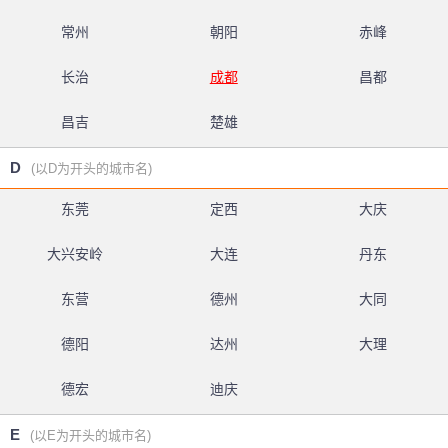
常州
朝阳
赤峰
长治
成都
昌都
昌吉
楚雄
D
(以D为开头的城市名)
东莞
定西
大庆
大兴安岭
大连
丹东
东营
德州
大同
德阳
达州
大理
德宏
迪庆
E
(以E为开头的城市名)