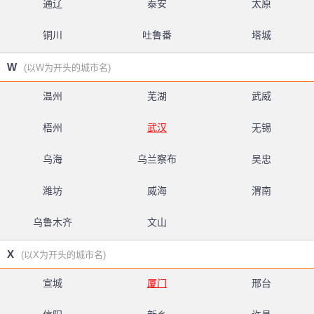
通辽
泰安
太原
铜川
吐鲁番
塔城
W
(以W为开头的城市名)
温州
芜湖
武威
梧州
武汉
无锡
乌海
乌兰察布
吴忠
潍坊
威海
渭南
乌鲁木齐
文山
X
(以X为开头的城市名)
宣城
厦门
邢台