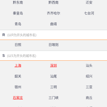
黔东南
黔西南
迁安
秦皇岛
齐齐哈尔
七台河
青岛
曲靖
R
(以R为开头的城市名)
日照
日喀则
S
(以S为开头的城市名)
上海
深圳
汕头
韶关
汕尾
绍兴
宿州
三明
三亚
石家庄
三门峡
商丘