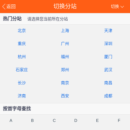
切换分站
返回
切换
热门分站
请选择您当前所在分站
北京
上海
天津
重庆
广州
深圳
杭州
福州
厦门
石家庄
郑州
武汉
长沙
南京
南昌
济南
西安
成都
按首字母查找
A
B
C
D
E
F