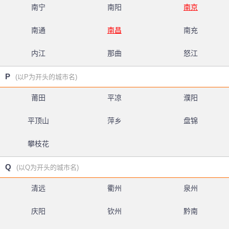
南宁
南阳
南京
南通
南昌
南充
内江
那曲
怒江
P
(以P为开头的城市名)
莆田
平凉
濮阳
平顶山
萍乡
盘锦
攀枝花
Q
(以Q为开头的城市名)
清远
衢州
泉州
庆阳
钦州
黔南