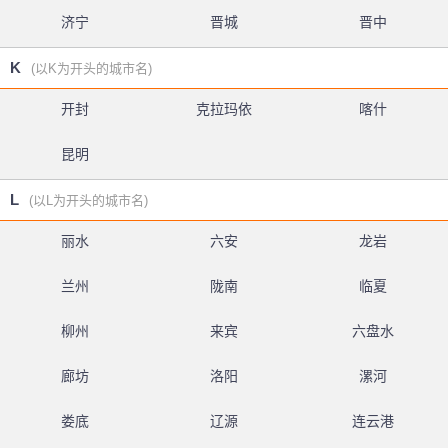
济宁
晋城
晋中
K
(以K为开头的城市名)
开封
克拉玛依
喀什
昆明
L
(以L为开头的城市名)
丽水
六安
龙岩
兰州
陇南
临夏
柳州
来宾
六盘水
廊坊
洛阳
漯河
娄底
辽源
连云港