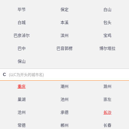
毕节
保定
白山
白城
本溪
包头
巴彦淖尔
滨州
宝鸡
巴中
巴音郭楞
博尔塔拉
保山
C
(以C为开头的城市名)
重庆
潮州
滁州
巢湖
池州
崇左
沧州
承德
长沙
常德
郴州
长春