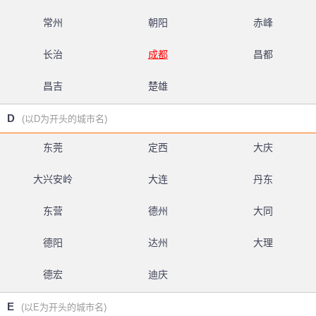
常州
朝阳
赤峰
长治
成都
昌都
昌吉
楚雄
D
(以D为开头的城市名)
东莞
定西
大庆
大兴安岭
大连
丹东
东营
德州
大同
德阳
达州
大理
德宏
迪庆
E
(以E为开头的城市名)