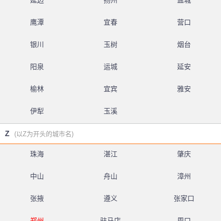
延边
扬州
盐城
鹰潭
宜春
营口
银川
玉树
烟台
阳泉
运城
延安
榆林
宜宾
雅安
伊犁
玉溪
Z
(以Z为开头的城市名)
珠海
湛江
肇庆
中山
舟山
漳州
张掖
遵义
张家口
郑州
驻马店
周口