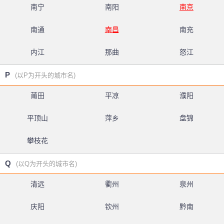
南宁
南阳
南京
南通
南昌
南充
内江
那曲
怒江
P
(以P为开头的城市名)
莆田
平凉
濮阳
平顶山
萍乡
盘锦
攀枝花
Q
(以Q为开头的城市名)
清远
衢州
泉州
庆阳
钦州
黔南