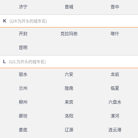
济宁
晋城
晋中
K
(以K为开头的城市名)
开封
克拉玛依
喀什
昆明
L
(以L为开头的城市名)
丽水
六安
龙岩
兰州
陇南
临夏
柳州
来宾
六盘水
廊坊
洛阳
漯河
娄底
辽源
连云港