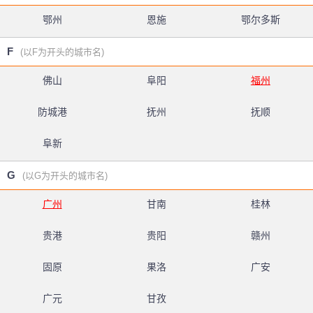
鄂州
恩施
鄂尔多斯
F
(以F为开头的城市名)
佛山
阜阳
福州
防城港
抚州
抚顺
阜新
G
(以G为开头的城市名)
广州
甘南
桂林
贵港
贵阳
赣州
固原
果洛
广安
广元
甘孜