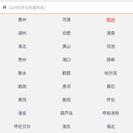
H
(以H为开头的城市名)
惠州
河源
杭州
湖州
合肥
淮南
淮北
黄山
河池
贺州
海口
邯郸
衡水
鹤壁
哈尔滨
鹤岗
黑河
黄石
黄冈
衡阳
怀化
淮安
葫芦岛
呼和浩特
呼伦贝尔
海东
海北