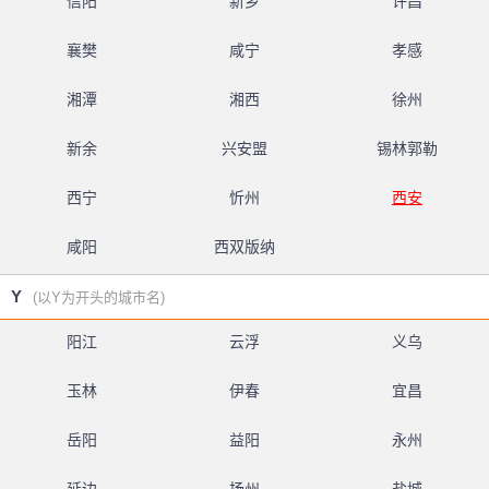
信阳
新乡
许昌
襄樊
咸宁
孝感
湘潭
湘西
徐州
新余
兴安盟
锡林郭勒
西宁
忻州
西安
咸阳
西双版纳
Y
(以Y为开头的城市名)
阳江
云浮
义乌
玉林
伊春
宜昌
岳阳
益阳
永州