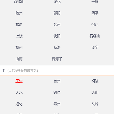
双鸭山
绥化
十堰
随州
邵阳
四平
松原
苏州
宿迁
上饶
沈阳
石嘴山
朔州
商洛
遂宁
山南
石河子
T
(以T为开头的城市名)
天津
台州
铜陵
天水
铜仁
唐山
通化
泰州
铁岭