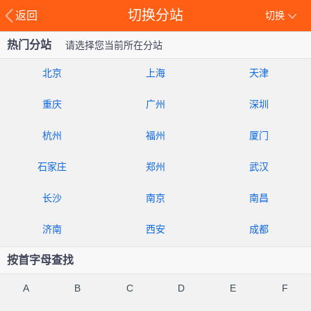
切换分站
返回
切换
热门分站
请选择您当前所在分站
北京
上海
天津
重庆
广州
深圳
杭州
福州
厦门
石家庄
郑州
武汉
长沙
南京
南昌
济南
西安
成都
按首字母查找
A
B
C
D
E
F