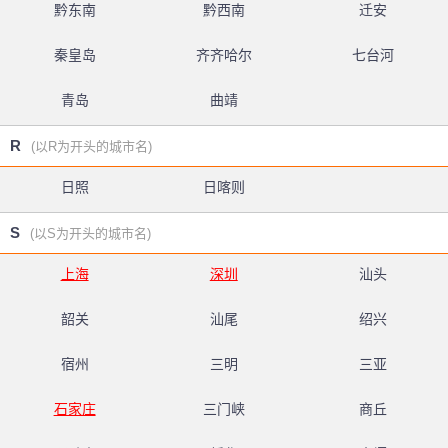
黔东南
黔西南
迁安
秦皇岛
齐齐哈尔
七台河
青岛
曲靖
R
(以R为开头的城市名)
日照
日喀则
S
(以S为开头的城市名)
上海
深圳
汕头
韶关
汕尾
绍兴
宿州
三明
三亚
石家庄
三门峡
商丘