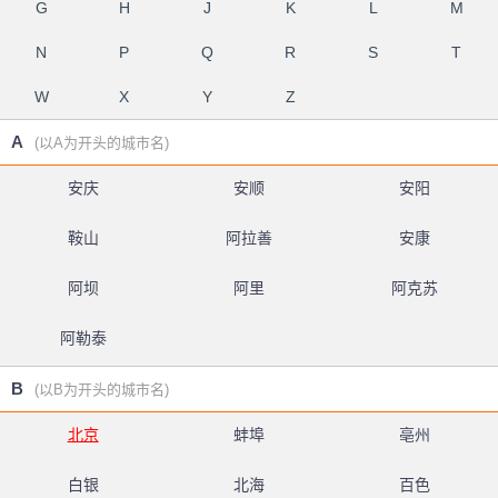
G
H
J
K
L
M
N
P
Q
R
S
T
W
X
Y
Z
A
(以A为开头的城市名)
安庆
安顺
安阳
鞍山
阿拉善
安康
阿坝
阿里
阿克苏
阿勒泰
B
(以B为开头的城市名)
北京
蚌埠
亳州
白银
北海
百色