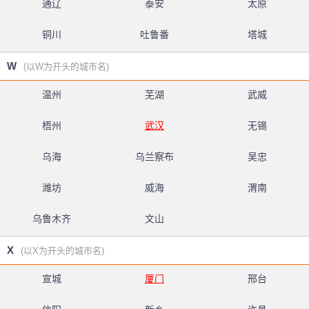
通辽
泰安
太原
铜川
吐鲁番
塔城
W
(以W为开头的城市名)
温州
芜湖
武威
梧州
武汉
无锡
乌海
乌兰察布
吴忠
潍坊
威海
渭南
乌鲁木齐
文山
X
(以X为开头的城市名)
宣城
厦门
邢台