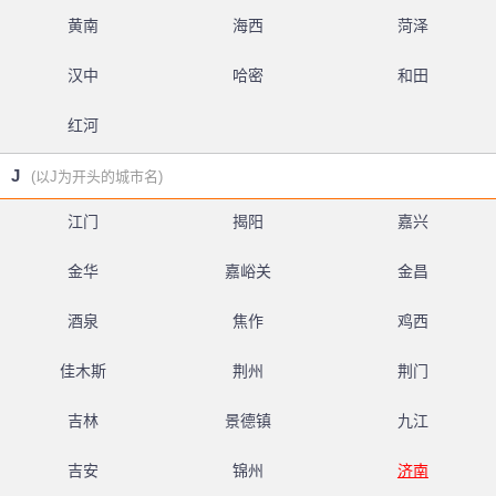
黄南
海西
菏泽
汉中
哈密
和田
红河
J
(以J为开头的城市名)
江门
揭阳
嘉兴
金华
嘉峪关
金昌
酒泉
焦作
鸡西
佳木斯
荆州
荆门
吉林
景德镇
九江
吉安
锦州
济南