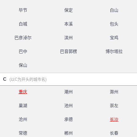
毕节
保定
白山
白城
本溪
包头
巴彦淖尔
滨州
宝鸡
巴中
巴音郭楞
博尔塔拉
保山
C
(以C为开头的城市名)
重庆
潮州
滁州
巢湖
池州
崇左
沧州
承德
长沙
常德
郴州
长春