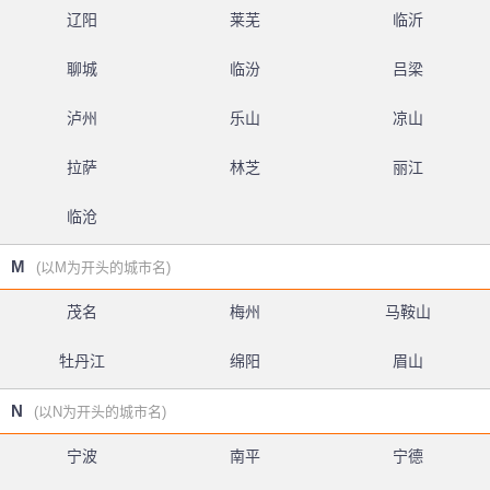
辽阳
莱芜
临沂
聊城
临汾
吕梁
泸州
乐山
凉山
拉萨
林芝
丽江
临沧
M
(以M为开头的城市名)
茂名
梅州
马鞍山
牡丹江
绵阳
眉山
N
(以N为开头的城市名)
宁波
南平
宁德