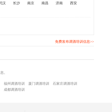
武汉
长沙
南京
南昌
济南
西安
免费发布调酒培训信息>>
！
信息。
训
福州调酒培训
厦门调酒培训
石家庄调酒培训
训
成都调酒培训