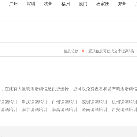
庆
广州
深圳
杭州
福州
厦门
石家庄
郑州
信息总数：
0
，置顶信息可使成交率提高5倍
息，在此有大量调酒培训信息供您选择，您可以免费查看和发布调酒培训
津调酒培训
重庆调酒培训
广州调酒培训
深圳调酒培训
杭州调酒培
沙调酒培训
南京调酒培训
南昌调酒培训
济南调酒培训
西安调酒培