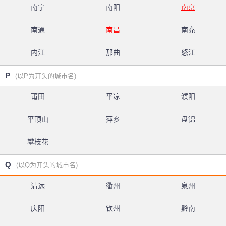
南宁
南阳
南京
南通
南昌
南充
内江
那曲
怒江
P
(以P为开头的城市名)
莆田
平凉
濮阳
平顶山
萍乡
盘锦
攀枝花
Q
(以Q为开头的城市名)
清远
衢州
泉州
庆阳
钦州
黔南