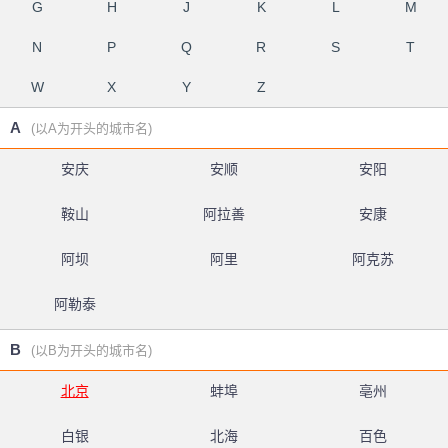
G
H
J
K
L
M
N
P
Q
R
S
T
W
X
Y
Z
A
(以A为开头的城市名)
安庆
安顺
安阳
鞍山
阿拉善
安康
阿坝
阿里
阿克苏
阿勒泰
B
(以B为开头的城市名)
北京
蚌埠
亳州
白银
北海
百色