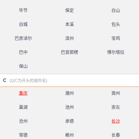
毕节
保定
白山
白城
本溪
包头
巴彦淖尔
滨州
宝鸡
巴中
巴音郭楞
博尔塔拉
保山
C
(以C为开头的城市名)
重庆
潮州
滁州
巢湖
池州
崇左
沧州
承德
长沙
常德
郴州
长春