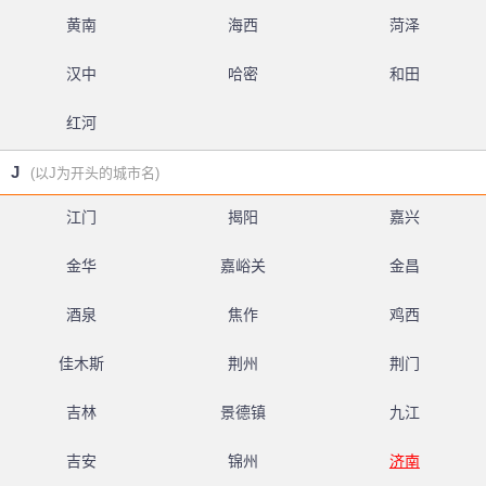
黄南
海西
菏泽
汉中
哈密
和田
红河
J
(以J为开头的城市名)
江门
揭阳
嘉兴
金华
嘉峪关
金昌
酒泉
焦作
鸡西
佳木斯
荆州
荆门
吉林
景德镇
九江
吉安
锦州
济南