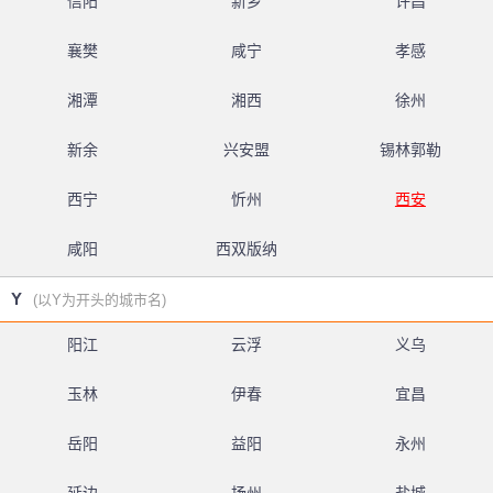
信阳
新乡
许昌
襄樊
咸宁
孝感
湘潭
湘西
徐州
新余
兴安盟
锡林郭勒
西宁
忻州
西安
咸阳
西双版纳
Y
(以Y为开头的城市名)
阳江
云浮
义乌
玉林
伊春
宜昌
岳阳
益阳
永州