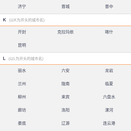
济宁
晋城
晋中
K
(以K为开头的城市名)
开封
克拉玛依
喀什
昆明
L
(以L为开头的城市名)
丽水
六安
龙岩
兰州
陇南
临夏
柳州
来宾
六盘水
廊坊
洛阳
漯河
娄底
辽源
连云港