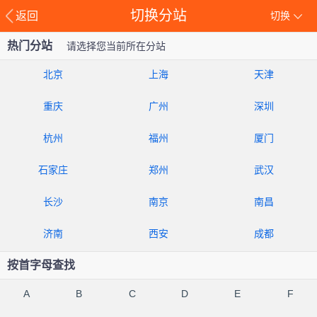
切换分站
返回
切换
热门分站
请选择您当前所在分站
北京
上海
天津
重庆
广州
深圳
杭州
福州
厦门
石家庄
郑州
武汉
长沙
南京
南昌
济南
西安
成都
按首字母查找
A
B
C
D
E
F