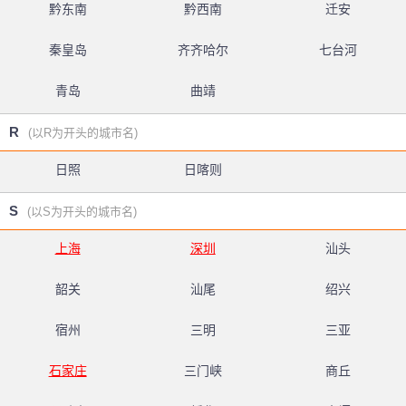
黔东南
黔西南
迁安
秦皇岛
齐齐哈尔
七台河
青岛
曲靖
R
(以R为开头的城市名)
日照
日喀则
S
(以S为开头的城市名)
上海
深圳
汕头
韶关
汕尾
绍兴
宿州
三明
三亚
石家庄
三门峡
商丘