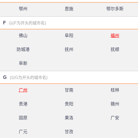
鄂州
恩施
鄂尔多斯
F
(以F为开头的城市名)
佛山
阜阳
福州
防城港
抚州
抚顺
阜新
G
(以G为开头的城市名)
广州
甘南
桂林
贵港
贵阳
赣州
固原
果洛
广安
广元
甘孜