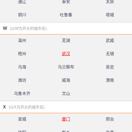
通辽
泰安
太原
铜川
吐鲁番
塔城
W
(以W为开头的城市名)
温州
芜湖
武威
梧州
武汉
无锡
乌海
乌兰察布
吴忠
潍坊
威海
渭南
乌鲁木齐
文山
X
(以X为开头的城市名)
宣城
厦门
邢台