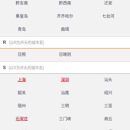
黔东南
黔西南
迁安
秦皇岛
齐齐哈尔
七台河
青岛
曲靖
R
(以R为开头的城市名)
日照
日喀则
S
(以S为开头的城市名)
上海
深圳
汕头
韶关
汕尾
绍兴
宿州
三明
三亚
石家庄
三门峡
商丘