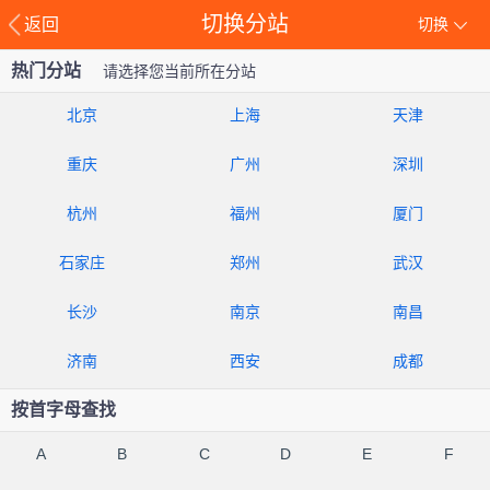
切换分站
返回
切换
热门分站
请选择您当前所在分站
北京
上海
天津
重庆
广州
深圳
杭州
福州
厦门
石家庄
郑州
武汉
长沙
南京
南昌
济南
西安
成都
按首字母查找
A
B
C
D
E
F