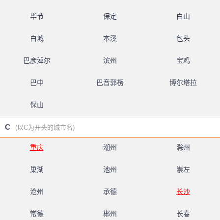
毕节
保定
白山
白城
本溪
包头
巴彦淖尔
滨州
宝鸡
巴中
巴音郭楞
博尔塔拉
保山
C
(以C为开头的城市名)
重庆
潮州
滁州
巢湖
池州
崇左
沧州
承德
长沙
常德
郴州
长春