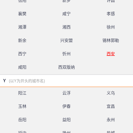
信阳
新乡
许昌
襄樊
咸宁
孝感
湘潭
湘西
徐州
新余
兴安盟
锡林郭勒
西宁
忻州
西安
咸阳
西双版纳
Y
(以Y为开头的城市名)
阳江
云浮
义乌
玉林
伊春
宜昌
岳阳
益阳
永州