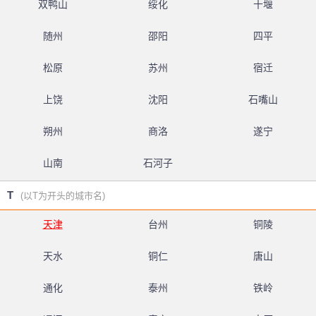
双鸭山
绥化
十堰
随州
邵阳
四平
松原
苏州
宿迁
上饶
沈阳
石嘴山
朔州
商洛
遂宁
山南
石河子
T
(以T为开头的城市名)
天津
台州
铜陵
天水
铜仁
唐山
通化
泰州
铁岭