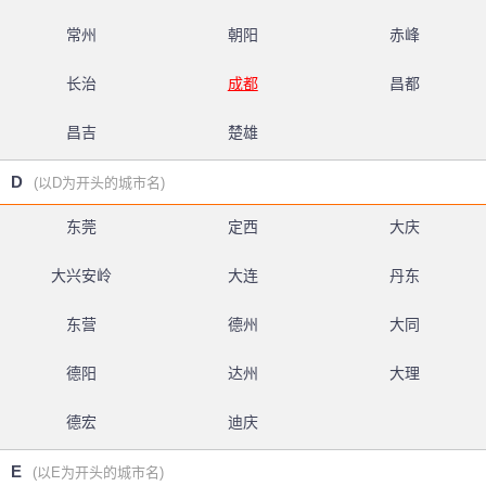
常州
朝阳
赤峰
长治
成都
昌都
昌吉
楚雄
D
(以D为开头的城市名)
东莞
定西
大庆
大兴安岭
大连
丹东
东营
德州
大同
德阳
达州
大理
德宏
迪庆
E
(以E为开头的城市名)