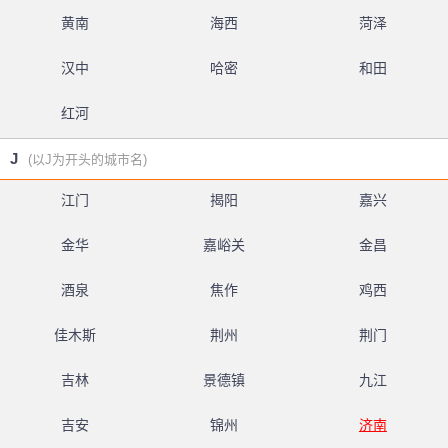
黄南
海西
菏泽
汉中
哈密
和田
红河
J
(以J为开头的城市名)
江门
揭阳
嘉兴
金华
嘉峪关
金昌
酒泉
焦作
鸡西
佳木斯
荆州
荆门
吉林
景德镇
九江
吉安
锦州
济南