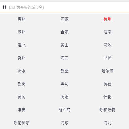
H
(以H为开头的城市名)
惠州
河源
杭州
湖州
合肥
淮南
淮北
黄山
河池
贺州
海口
邯郸
衡水
鹤壁
哈尔滨
鹤岗
黑河
黄石
黄冈
衡阳
怀化
淮安
葫芦岛
呼和浩特
呼伦贝尔
海东
海北