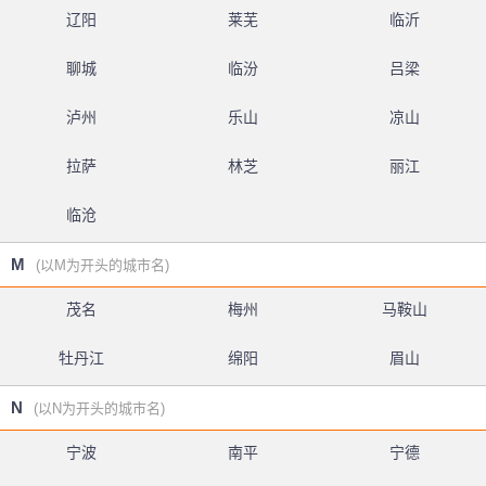
辽阳
莱芜
临沂
聊城
临汾
吕梁
泸州
乐山
凉山
拉萨
林芝
丽江
临沧
M
(以M为开头的城市名)
茂名
梅州
马鞍山
牡丹江
绵阳
眉山
N
(以N为开头的城市名)
宁波
南平
宁德