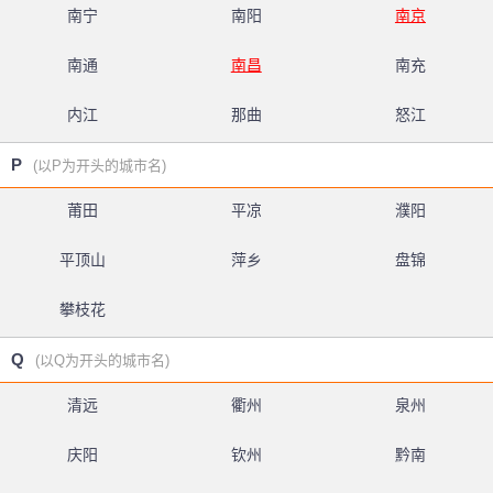
南宁
南阳
南京
南通
南昌
南充
内江
那曲
怒江
P
(以P为开头的城市名)
莆田
平凉
濮阳
平顶山
萍乡
盘锦
攀枝花
Q
(以Q为开头的城市名)
清远
衢州
泉州
庆阳
钦州
黔南