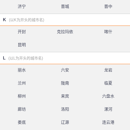
济宁
晋城
晋中
K
(以K为开头的城市名)
开封
克拉玛依
喀什
昆明
L
(以L为开头的城市名)
丽水
六安
龙岩
兰州
陇南
临夏
柳州
来宾
六盘水
廊坊
洛阳
漯河
娄底
辽源
连云港