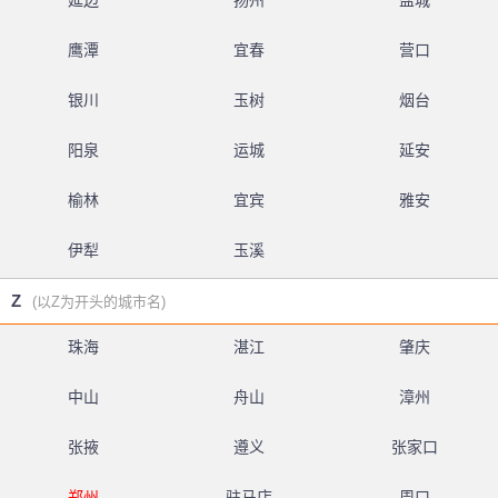
延边
扬州
盐城
鹰潭
宜春
营口
银川
玉树
烟台
阳泉
运城
延安
榆林
宜宾
雅安
伊犁
玉溪
Z
(以Z为开头的城市名)
珠海
湛江
肇庆
中山
舟山
漳州
张掖
遵义
张家口
郑州
驻马店
周口