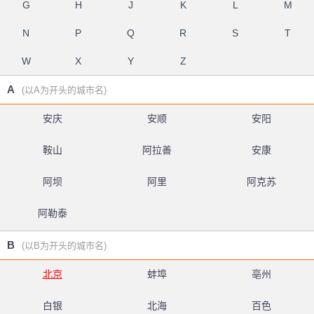
G
H
J
K
L
M
N
P
Q
R
S
T
W
X
Y
Z
A
(以A为开头的城市名)
安庆
安顺
安阳
鞍山
阿拉善
安康
阿坝
阿里
阿克苏
阿勒泰
B
(以B为开头的城市名)
北京
蚌埠
亳州
白银
北海
百色