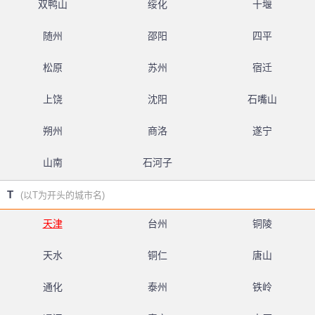
双鸭山
绥化
十堰
随州
邵阳
四平
松原
苏州
宿迁
上饶
沈阳
石嘴山
朔州
商洛
遂宁
山南
石河子
T
(以T为开头的城市名)
天津
台州
铜陵
天水
铜仁
唐山
通化
泰州
铁岭