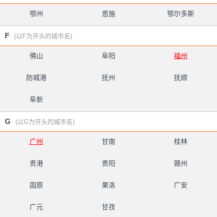
鄂州
恩施
鄂尔多斯
F
(以F为开头的城市名)
佛山
阜阳
福州
防城港
抚州
抚顺
阜新
G
(以G为开头的城市名)
广州
甘南
桂林
贵港
贵阳
赣州
固原
果洛
广安
广元
甘孜