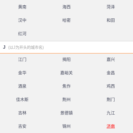
黄南
海西
菏泽
汉中
哈密
和田
红河
J
(以J为开头的城市名)
江门
揭阳
嘉兴
金华
嘉峪关
金昌
酒泉
焦作
鸡西
佳木斯
荆州
荆门
吉林
景德镇
九江
吉安
锦州
济南