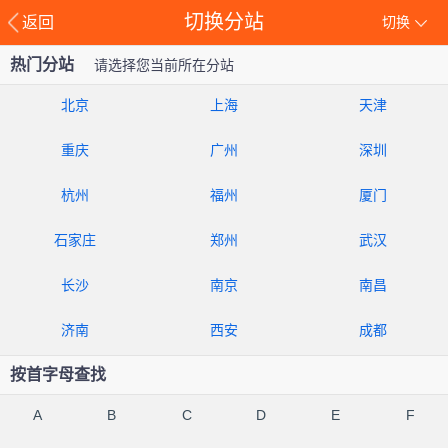
切换分站
返回
切换
热门分站
请选择您当前所在分站
北京
上海
天津
重庆
广州
深圳
杭州
福州
厦门
石家庄
郑州
武汉
长沙
南京
南昌
济南
西安
成都
按首字母查找
A
B
C
D
E
F