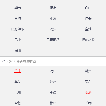
毕节
保定
白山
白城
本溪
包头
巴彦淖尔
滨州
宝鸡
巴中
巴音郭楞
博尔塔拉
保山
C
(以C为开头的城市名)
重庆
潮州
滁州
巢湖
池州
崇左
沧州
承德
长沙
常德
郴州
长春