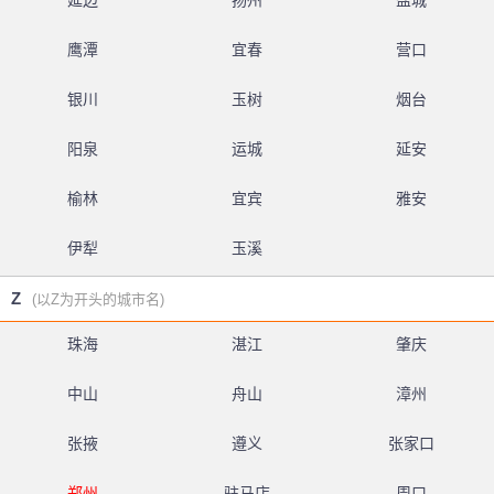
延边
扬州
盐城
鹰潭
宜春
营口
银川
玉树
烟台
阳泉
运城
延安
榆林
宜宾
雅安
伊犁
玉溪
Z
(以Z为开头的城市名)
珠海
湛江
肇庆
中山
舟山
漳州
张掖
遵义
张家口
郑州
驻马店
周口