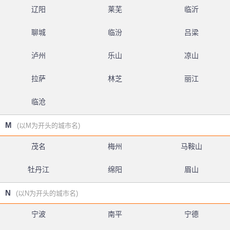
辽阳
莱芜
临沂
聊城
临汾
吕梁
泸州
乐山
凉山
拉萨
林芝
丽江
临沧
M
(以M为开头的城市名)
茂名
梅州
马鞍山
牡丹江
绵阳
眉山
N
(以N为开头的城市名)
宁波
南平
宁德