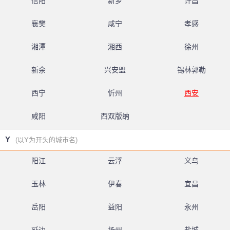
信阳
新乡
许昌
襄樊
咸宁
孝感
湘潭
湘西
徐州
新余
兴安盟
锡林郭勒
西宁
忻州
西安
咸阳
西双版纳
Y
(以Y为开头的城市名)
阳江
云浮
义乌
玉林
伊春
宜昌
岳阳
益阳
永州