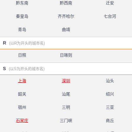
黔东南
黔西南
迁安
秦皇岛
齐齐哈尔
七台河
青岛
曲靖
R
(以R为开头的城市名)
日照
日喀则
S
(以S为开头的城市名)
上海
深圳
汕头
韶关
汕尾
绍兴
宿州
三明
三亚
石家庄
三门峡
商丘