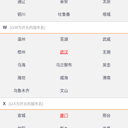
通辽
泰安
太原
铜川
吐鲁番
塔城
W
(以W为开头的城市名)
温州
芜湖
武威
梧州
武汉
无锡
乌海
乌兰察布
吴忠
潍坊
威海
渭南
乌鲁木齐
文山
X
(以X为开头的城市名)
宣城
厦门
邢台