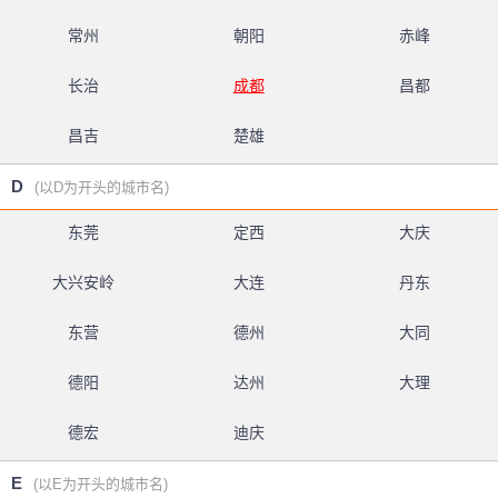
常州
朝阳
赤峰
长治
成都
昌都
昌吉
楚雄
D
(以D为开头的城市名)
东莞
定西
大庆
大兴安岭
大连
丹东
东营
德州
大同
德阳
达州
大理
德宏
迪庆
E
(以E为开头的城市名)