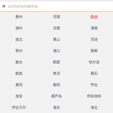
H
(以H为开头的城市名)
惠州
河源
杭州
湖州
合肥
淮南
淮北
黄山
河池
贺州
海口
邯郸
衡水
鹤壁
哈尔滨
鹤岗
黑河
黄石
黄冈
衡阳
怀化
淮安
葫芦岛
呼和浩特
呼伦贝尔
海东
海北