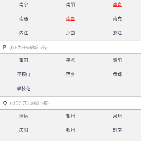
南宁
南阳
南京
南通
南昌
南充
内江
那曲
怒江
P
(以P为开头的城市名)
莆田
平凉
濮阳
平顶山
萍乡
盘锦
攀枝花
Q
(以Q为开头的城市名)
清远
衢州
泉州
庆阳
钦州
黔南