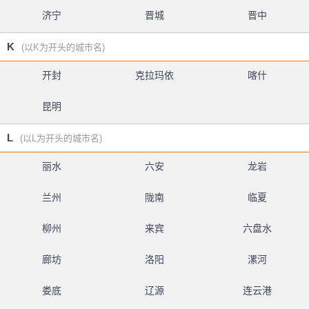
济宁
晋城
晋中
K
(以K为开头的城市名)
开封
克拉玛依
喀什
昆明
L
(以L为开头的城市名)
丽水
六安
龙岩
兰州
陇南
临夏
柳州
来宾
六盘水
廊坊
洛阳
漯河
娄底
辽源
连云港