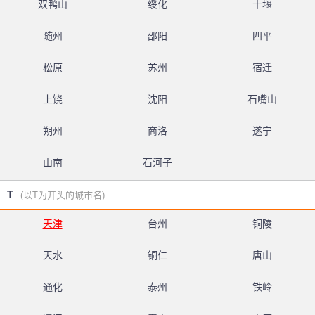
双鸭山
绥化
十堰
随州
邵阳
四平
松原
苏州
宿迁
上饶
沈阳
石嘴山
朔州
商洛
遂宁
山南
石河子
T
(以T为开头的城市名)
天津
台州
铜陵
天水
铜仁
唐山
通化
泰州
铁岭