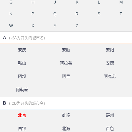
G
H
J
K
L
M
N
P
Q
R
S
T
W
X
Y
Z
A
(以A为开头的城市名)
安庆
安顺
安阳
鞍山
阿拉善
安康
阿坝
阿里
阿克苏
阿勒泰
B
(以B为开头的城市名)
北京
蚌埠
亳州
白银
北海
百色