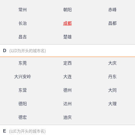
常州
朝阳
赤峰
长治
成都
昌都
昌吉
楚雄
D
(以D为开头的城市名)
东莞
定西
大庆
大兴安岭
大连
丹东
东营
德州
大同
德阳
达州
大理
德宏
迪庆
E
(以E为开头的城市名)