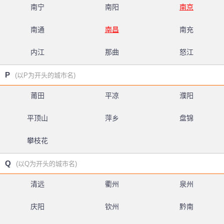
南宁
南阳
南京
南通
南昌
南充
内江
那曲
怒江
P
(以P为开头的城市名)
莆田
平凉
濮阳
平顶山
萍乡
盘锦
攀枝花
Q
(以Q为开头的城市名)
清远
衢州
泉州
庆阳
钦州
黔南