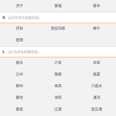
济宁
晋城
晋中
K
(以K为开头的城市名)
开封
克拉玛依
喀什
昆明
L
(以L为开头的城市名)
丽水
六安
龙岩
兰州
陇南
临夏
柳州
来宾
六盘水
廊坊
洛阳
漯河
娄底
辽源
连云港