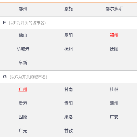
鄂州
恩施
鄂尔多斯
F
(以F为开头的城市名)
佛山
阜阳
福州
防城港
抚州
抚顺
阜新
G
(以G为开头的城市名)
广州
甘南
桂林
贵港
贵阳
赣州
固原
果洛
广安
广元
甘孜