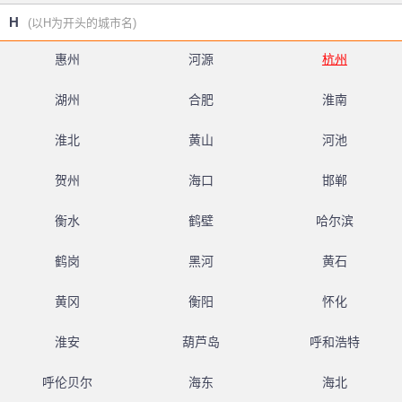
H
(以H为开头的城市名)
惠州
河源
杭州
湖州
合肥
淮南
淮北
黄山
河池
贺州
海口
邯郸
衡水
鹤壁
哈尔滨
鹤岗
黑河
黄石
黄冈
衡阳
怀化
淮安
葫芦岛
呼和浩特
呼伦贝尔
海东
海北