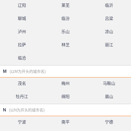
辽阳
莱芜
临沂
聊城
临汾
吕梁
泸州
乐山
凉山
拉萨
林芝
丽江
临沧
M
(以M为开头的城市名)
茂名
梅州
马鞍山
牡丹江
绵阳
眉山
N
(以N为开头的城市名)
宁波
南平
宁德