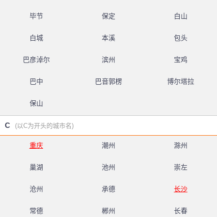
毕节
保定
白山
白城
本溪
包头
巴彦淖尔
滨州
宝鸡
巴中
巴音郭楞
博尔塔拉
保山
C
(以C为开头的城市名)
重庆
潮州
滁州
巢湖
池州
崇左
沧州
承德
长沙
常德
郴州
长春