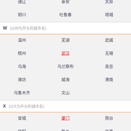
通辽
泰安
太原
铜川
吐鲁番
塔城
W
(以W为开头的城市名)
温州
芜湖
武威
梧州
武汉
无锡
乌海
乌兰察布
吴忠
潍坊
威海
渭南
乌鲁木齐
文山
X
(以X为开头的城市名)
宣城
厦门
邢台