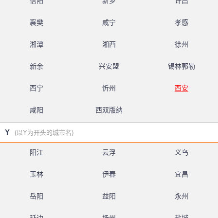
信阳
新乡
许昌
襄樊
咸宁
孝感
湘潭
湘西
徐州
新余
兴安盟
锡林郭勒
西宁
忻州
西安
咸阳
西双版纳
Y
(以Y为开头的城市名)
阳江
云浮
义乌
玉林
伊春
宜昌
岳阳
益阳
永州