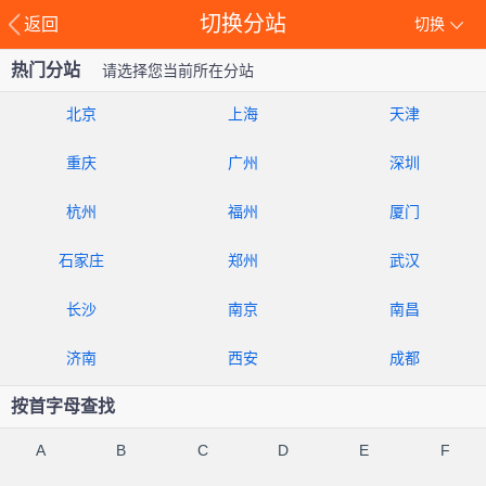
切换分站
返回
切换
热门分站
请选择您当前所在分站
北京
上海
天津
重庆
广州
深圳
杭州
福州
厦门
石家庄
郑州
武汉
长沙
南京
南昌
济南
西安
成都
按首字母查找
A
B
C
D
E
F