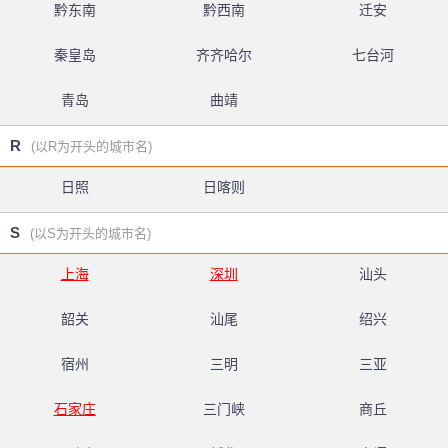
黔东南
黔西南
迁安
秦皇岛
齐齐哈尔
七台河
青岛
曲靖
R
(以R为开头的城市名)
日照
日喀则
S
(以S为开头的城市名)
上海
深圳
汕头
韶关
汕尾
绍兴
宿州
三明
三亚
石家庄
三门峡
商丘