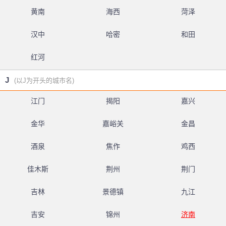
黄南
海西
菏泽
汉中
哈密
和田
红河
J
(以J为开头的城市名)
江门
揭阳
嘉兴
金华
嘉峪关
金昌
酒泉
焦作
鸡西
佳木斯
荆州
荆门
吉林
景德镇
九江
吉安
锦州
济南