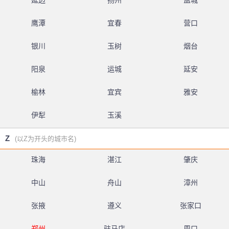
延边
扬州
盐城
鹰潭
宜春
营口
银川
玉树
烟台
阳泉
运城
延安
榆林
宜宾
雅安
伊犁
玉溪
Z
(以Z为开头的城市名)
珠海
湛江
肇庆
中山
舟山
漳州
张掖
遵义
张家口
郑州
驻马店
周口