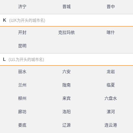
济宁
晋城
晋中
K
(以K为开头的城市名)
开封
克拉玛依
喀什
昆明
L
(以L为开头的城市名)
丽水
六安
龙岩
兰州
陇南
临夏
柳州
来宾
六盘水
廊坊
洛阳
漯河
娄底
辽源
连云港