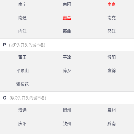
南宁
南阳
南京
南通
南昌
南充
内江
那曲
怒江
P
(以P为开头的城市名)
莆田
平凉
濮阳
平顶山
萍乡
盘锦
攀枝花
Q
(以Q为开头的城市名)
清远
衢州
泉州
庆阳
钦州
黔南