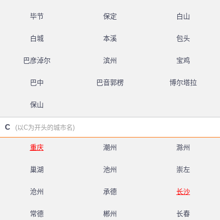
毕节
保定
白山
白城
本溪
包头
巴彦淖尔
滨州
宝鸡
巴中
巴音郭楞
博尔塔拉
保山
C
(以C为开头的城市名)
重庆
潮州
滁州
巢湖
池州
崇左
沧州
承德
长沙
常德
郴州
长春