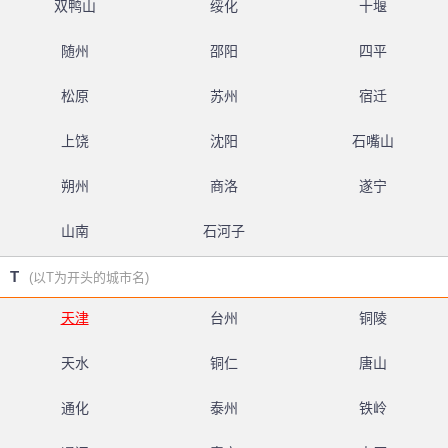
双鸭山
绥化
十堰
随州
邵阳
四平
松原
苏州
宿迁
上饶
沈阳
石嘴山
朔州
商洛
遂宁
山南
石河子
T
(以T为开头的城市名)
天津
台州
铜陵
天水
铜仁
唐山
通化
泰州
铁岭