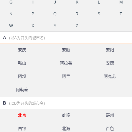
G
H
J
K
L
M
N
P
Q
R
S
T
W
X
Y
Z
A
(以A为开头的城市名)
安庆
安顺
安阳
鞍山
阿拉善
安康
阿坝
阿里
阿克苏
阿勒泰
B
(以B为开头的城市名)
北京
蚌埠
亳州
白银
北海
百色