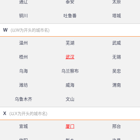
通辽
泰安
太原
铜川
吐鲁番
塔城
W
(以W为开头的城市名)
温州
芜湖
武威
梧州
武汉
无锡
乌海
乌兰察布
吴忠
潍坊
威海
渭南
乌鲁木齐
文山
X
(以X为开头的城市名)
宣城
厦门
邢台