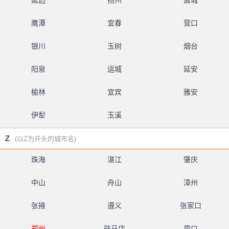
延边
扬州
盐城
鹰潭
宜春
营口
银川
玉树
烟台
阳泉
运城
延安
榆林
宜宾
雅安
伊犁
玉溪
Z
(以Z为开头的城市名)
珠海
湛江
肇庆
中山
舟山
漳州
张掖
遵义
张家口
郑州
驻马店
周口