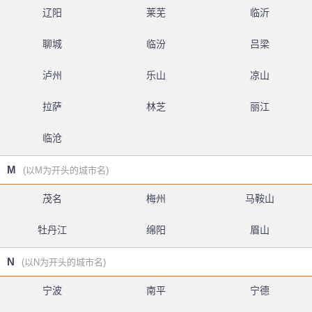
辽阳
莱芜
临沂
聊城
临汾
吕梁
泸州
乐山
凉山
拉萨
林芝
丽江
临沧
M
(以M为开头的城市名)
茂名
梅州
马鞍山
牡丹江
绵阳
眉山
N
(以N为开头的城市名)
宁波
南平
宁德