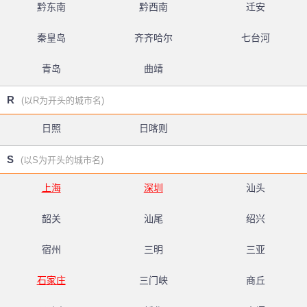
黔东南
黔西南
迁安
秦皇岛
齐齐哈尔
七台河
青岛
曲靖
R
(以R为开头的城市名)
日照
日喀则
S
(以S为开头的城市名)
上海
深圳
汕头
韶关
汕尾
绍兴
宿州
三明
三亚
石家庄
三门峡
商丘