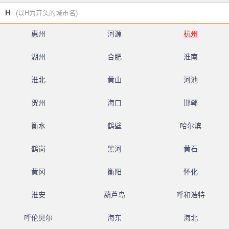
H
(以H为开头的城市名)
惠州
河源
杭州
湖州
合肥
淮南
淮北
黄山
河池
贺州
海口
邯郸
衡水
鹤壁
哈尔滨
鹤岗
黑河
黄石
黄冈
衡阳
怀化
淮安
葫芦岛
呼和浩特
呼伦贝尔
海东
海北