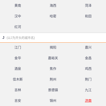
黄南
海西
菏泽
汉中
哈密
和田
红河
J
(以J为开头的城市名)
江门
揭阳
嘉兴
金华
嘉峪关
金昌
酒泉
焦作
鸡西
佳木斯
荆州
荆门
吉林
景德镇
九江
吉安
锦州
济南