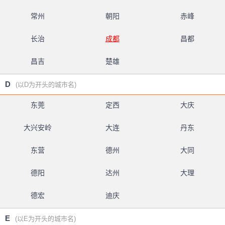
常州
朝阳
赤峰
长治
成都
昌都
昌吉
楚雄
D
(以D为开头的城市名)
东莞
定西
大庆
大兴安岭
大连
丹东
东营
德州
大同
德阳
达州
大理
德宏
迪庆
E
(以E为开头的城市名)