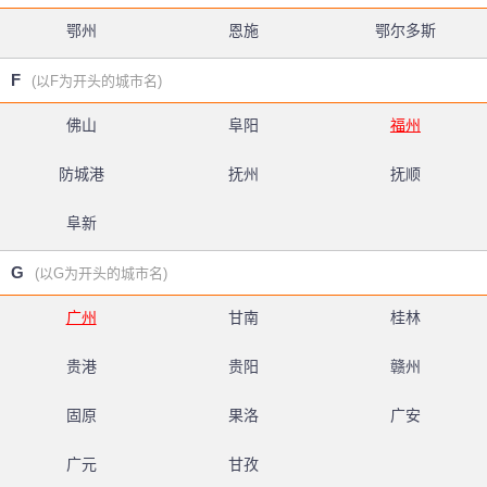
鄂州
恩施
鄂尔多斯
F
(以F为开头的城市名)
佛山
阜阳
福州
防城港
抚州
抚顺
阜新
G
(以G为开头的城市名)
广州
甘南
桂林
贵港
贵阳
赣州
固原
果洛
广安
广元
甘孜