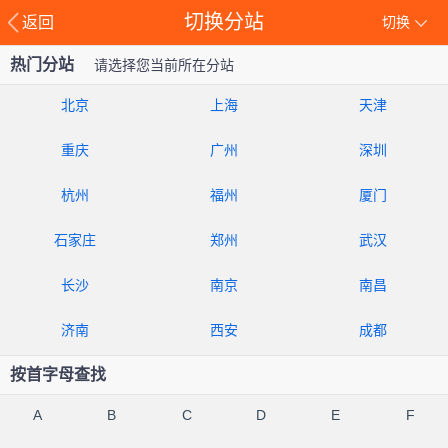
切换分站
返回
切换
热门分站
请选择您当前所在分站
北京
上海
天津
重庆
广州
深圳
杭州
福州
厦门
石家庄
郑州
武汉
长沙
南京
南昌
济南
西安
成都
按首字母查找
A
B
C
D
E
F