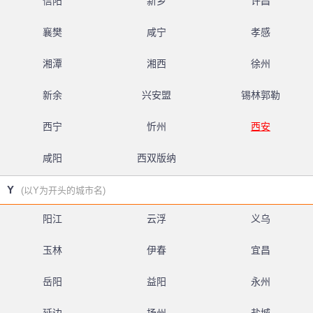
信阳
新乡
许昌
襄樊
咸宁
孝感
湘潭
湘西
徐州
新余
兴安盟
锡林郭勒
西宁
忻州
西安
咸阳
西双版纳
Y
(以Y为开头的城市名)
阳江
云浮
义乌
玉林
伊春
宜昌
岳阳
益阳
永州