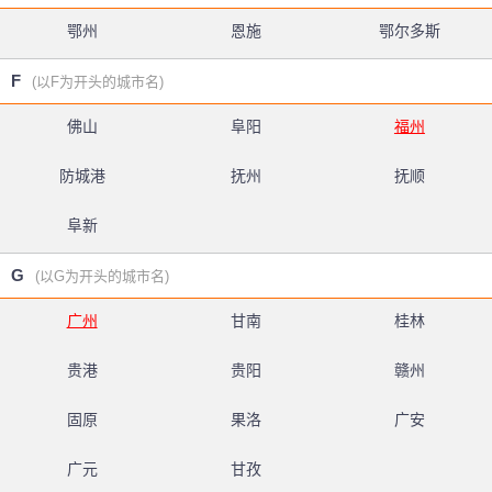
鄂州
恩施
鄂尔多斯
F
(以F为开头的城市名)
佛山
阜阳
福州
防城港
抚州
抚顺
阜新
G
(以G为开头的城市名)
广州
甘南
桂林
贵港
贵阳
赣州
固原
果洛
广安
广元
甘孜