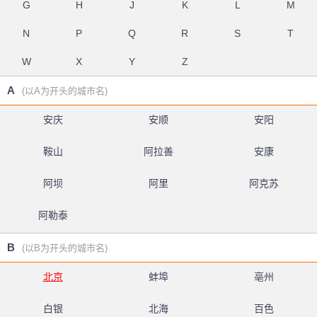
G
H
J
K
L
M
N
P
Q
R
S
T
W
X
Y
Z
A
(以A为开头的城市名)
安庆
安顺
安阳
鞍山
阿拉善
安康
阿坝
阿里
阿克苏
阿勒泰
B
(以B为开头的城市名)
北京
蚌埠
亳州
白银
北海
百色