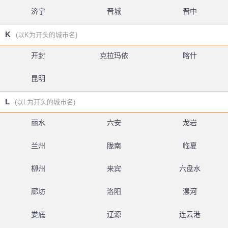
济宁
晋城
晋中
K
(以K为开头的城市名)
开封
克拉玛依
喀什
昆明
L
(以L为开头的城市名)
丽水
六安
龙岩
兰州
陇南
临夏
柳州
来宾
六盘水
廊坊
洛阳
漯河
娄底
辽源
连云港