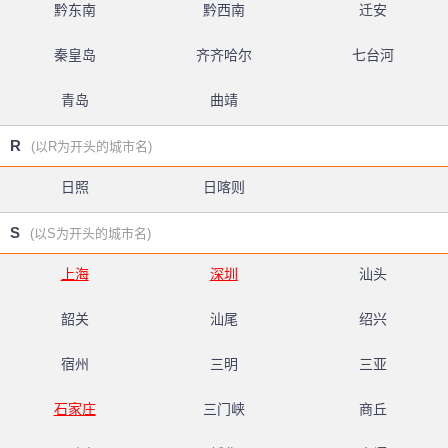
黔东南
黔西南
迁安
秦皇岛
齐齐哈尔
七台河
青岛
曲靖
R
(以R为开头的城市名)
日照
日喀则
S
(以S为开头的城市名)
上海
深圳
汕头
韶关
汕尾
绍兴
宿州
三明
三亚
石家庄
三门峡
商丘