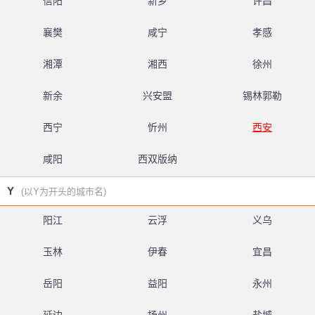
信阳
新乡
许昌
襄樊
咸宁
孝感
湘潭
湘西
徐州
新余
兴安盟
锡林郭勒
西宁
忻州
西安
咸阳
西双版纳
Y
(以Y为开头的城市名)
阳江
云浮
义乌
玉林
伊春
宜昌
岳阳
益阳
永州