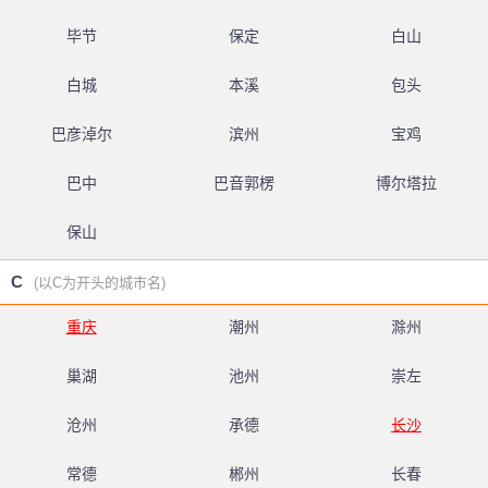
毕节
保定
白山
白城
本溪
包头
巴彦淖尔
滨州
宝鸡
巴中
巴音郭楞
博尔塔拉
保山
C
(以C为开头的城市名)
重庆
潮州
滁州
巢湖
池州
崇左
沧州
承德
长沙
常德
郴州
长春