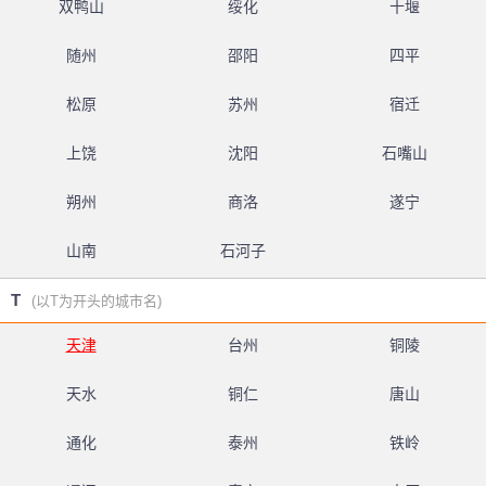
双鸭山
绥化
十堰
随州
邵阳
四平
松原
苏州
宿迁
上饶
沈阳
石嘴山
朔州
商洛
遂宁
山南
石河子
T
(以T为开头的城市名)
天津
台州
铜陵
天水
铜仁
唐山
通化
泰州
铁岭