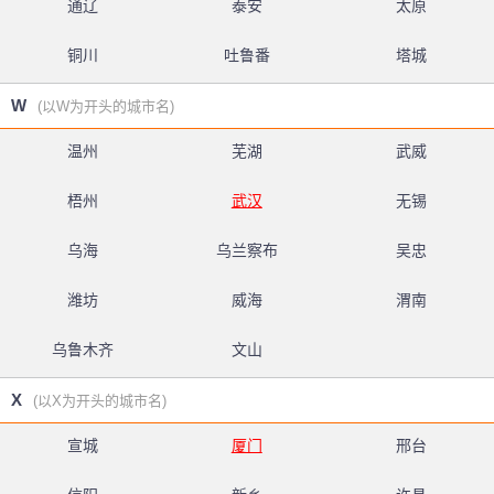
通辽
泰安
太原
铜川
吐鲁番
塔城
W
(以W为开头的城市名)
温州
芜湖
武威
梧州
武汉
无锡
乌海
乌兰察布
吴忠
潍坊
威海
渭南
乌鲁木齐
文山
X
(以X为开头的城市名)
宣城
厦门
邢台