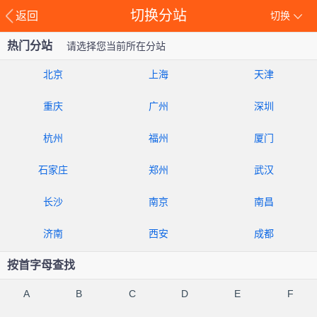
切换分站
返回
切换
热门分站
请选择您当前所在分站
北京
上海
天津
重庆
广州
深圳
杭州
福州
厦门
石家庄
郑州
武汉
长沙
南京
南昌
济南
西安
成都
按首字母查找
A
B
C
D
E
F