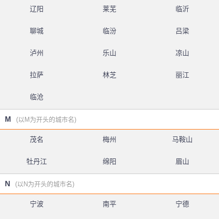
辽阳
莱芜
临沂
聊城
临汾
吕梁
泸州
乐山
凉山
拉萨
林芝
丽江
临沧
M
(以M为开头的城市名)
茂名
梅州
马鞍山
牡丹江
绵阳
眉山
N
(以N为开头的城市名)
宁波
南平
宁德