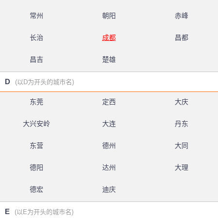
常州
朝阳
赤峰
长治
成都
昌都
昌吉
楚雄
D
(以D为开头的城市名)
东莞
定西
大庆
大兴安岭
大连
丹东
东营
德州
大同
德阳
达州
大理
德宏
迪庆
E
(以E为开头的城市名)