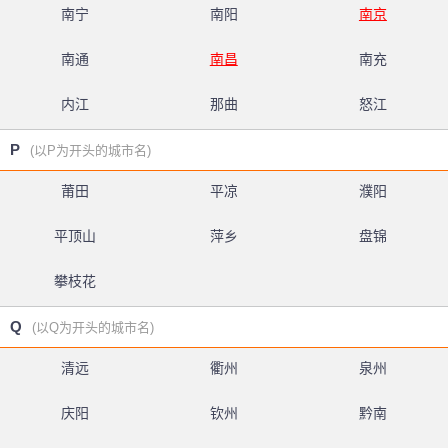
南宁
南阳
南京
南通
南昌
南充
内江
那曲
怒江
P
(以P为开头的城市名)
莆田
平凉
濮阳
平顶山
萍乡
盘锦
攀枝花
Q
(以Q为开头的城市名)
清远
衢州
泉州
庆阳
钦州
黔南