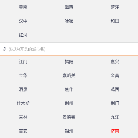
黄南
海西
菏泽
汉中
哈密
和田
红河
J
(以J为开头的城市名)
江门
揭阳
嘉兴
金华
嘉峪关
金昌
酒泉
焦作
鸡西
佳木斯
荆州
荆门
吉林
景德镇
九江
吉安
锦州
济南