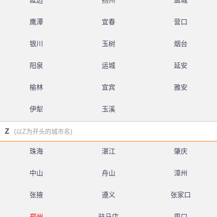
延边
扬州
盐城
鹰潭
宜春
营口
银川
玉树
烟台
阳泉
运城
延安
榆林
宜宾
雅安
伊犁
玉溪
Z
(以Z为开头的城市名)
珠海
湛江
肇庆
中山
舟山
漳州
张掖
遵义
张家口
郑州
驻马店
周口