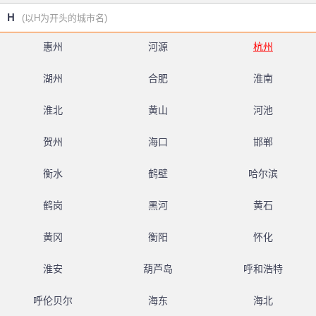
H
(以H为开头的城市名)
惠州
河源
杭州
湖州
合肥
淮南
淮北
黄山
河池
贺州
海口
邯郸
衡水
鹤壁
哈尔滨
鹤岗
黑河
黄石
黄冈
衡阳
怀化
淮安
葫芦岛
呼和浩特
呼伦贝尔
海东
海北