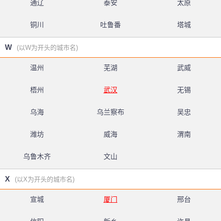
通辽
泰安
太原
铜川
吐鲁番
塔城
W
(以W为开头的城市名)
温州
芜湖
武威
梧州
武汉
无锡
乌海
乌兰察布
吴忠
潍坊
威海
渭南
乌鲁木齐
文山
X
(以X为开头的城市名)
宣城
厦门
邢台