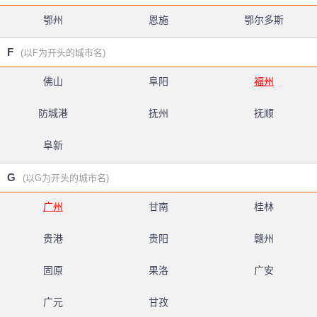
鄂州
恩施
鄂尔多斯
F
(以F为开头的城市名)
佛山
阜阳
福州
防城港
抚州
抚顺
阜新
G
(以G为开头的城市名)
广州
甘南
桂林
贵港
贵阳
赣州
固原
果洛
广安
广元
甘孜