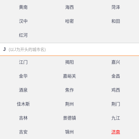
黄南
海西
菏泽
汉中
哈密
和田
红河
J
(以J为开头的城市名)
江门
揭阳
嘉兴
金华
嘉峪关
金昌
酒泉
焦作
鸡西
佳木斯
荆州
荆门
吉林
景德镇
九江
吉安
锦州
济南