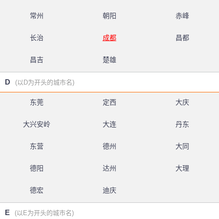
常州
朝阳
赤峰
长治
成都
昌都
昌吉
楚雄
D
(以D为开头的城市名)
东莞
定西
大庆
大兴安岭
大连
丹东
东营
德州
大同
德阳
达州
大理
德宏
迪庆
E
(以E为开头的城市名)