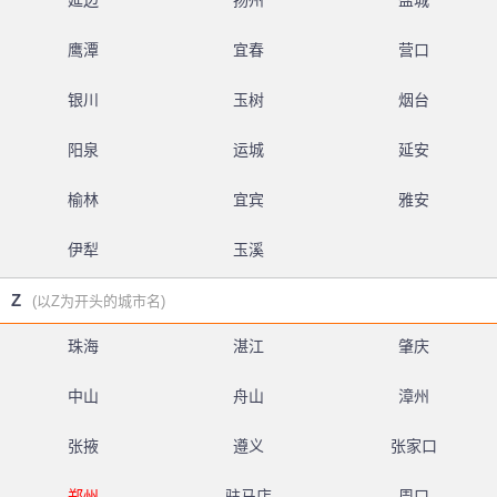
延边
扬州
盐城
鹰潭
宜春
营口
银川
玉树
烟台
阳泉
运城
延安
榆林
宜宾
雅安
伊犁
玉溪
Z
(以Z为开头的城市名)
珠海
湛江
肇庆
中山
舟山
漳州
张掖
遵义
张家口
郑州
驻马店
周口