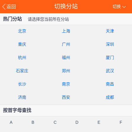
切换分站
返回
切换
热门分站
请选择您当前所在分站
北京
上海
天津
重庆
广州
深圳
杭州
福州
厦门
石家庄
郑州
武汉
长沙
南京
南昌
济南
西安
成都
按首字母查找
A
B
C
D
E
F