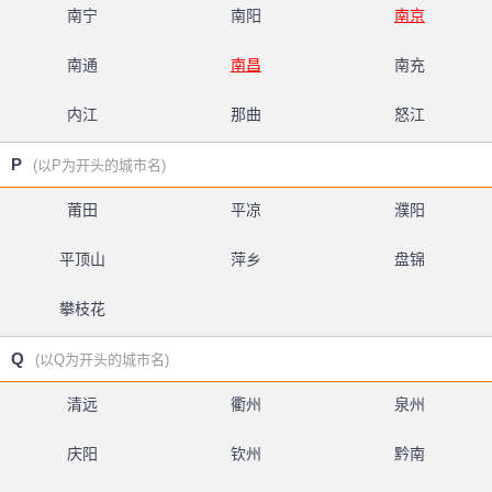
南宁
南阳
南京
南通
南昌
南充
内江
那曲
怒江
P
(以P为开头的城市名)
莆田
平凉
濮阳
平顶山
萍乡
盘锦
攀枝花
Q
(以Q为开头的城市名)
清远
衢州
泉州
庆阳
钦州
黔南