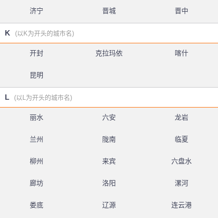
济宁
晋城
晋中
K
(以K为开头的城市名)
开封
克拉玛依
喀什
昆明
L
(以L为开头的城市名)
丽水
六安
龙岩
兰州
陇南
临夏
柳州
来宾
六盘水
廊坊
洛阳
漯河
娄底
辽源
连云港