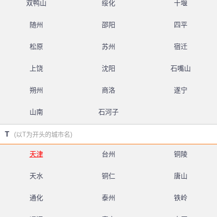
双鸭山
绥化
十堰
随州
邵阳
四平
松原
苏州
宿迁
上饶
沈阳
石嘴山
朔州
商洛
遂宁
山南
石河子
T
(以T为开头的城市名)
天津
台州
铜陵
天水
铜仁
唐山
通化
泰州
铁岭