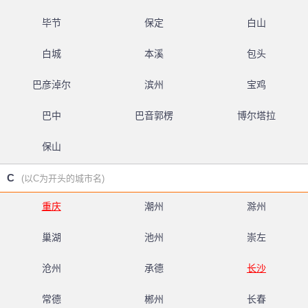
毕节
保定
白山
白城
本溪
包头
巴彦淖尔
滨州
宝鸡
巴中
巴音郭楞
博尔塔拉
保山
C
(以C为开头的城市名)
重庆
潮州
滁州
巢湖
池州
崇左
沧州
承德
长沙
常德
郴州
长春