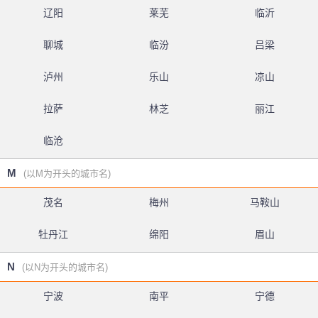
辽阳
莱芜
临沂
聊城
临汾
吕梁
泸州
乐山
凉山
拉萨
林芝
丽江
临沧
M
(以M为开头的城市名)
茂名
梅州
马鞍山
牡丹江
绵阳
眉山
N
(以N为开头的城市名)
宁波
南平
宁德