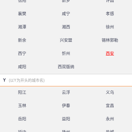
信阳
新乡
许昌
襄樊
咸宁
孝感
湘潭
湘西
徐州
新余
兴安盟
锡林郭勒
西宁
忻州
西安
咸阳
西双版纳
Y
(以Y为开头的城市名)
阳江
云浮
义乌
玉林
伊春
宜昌
岳阳
益阳
永州