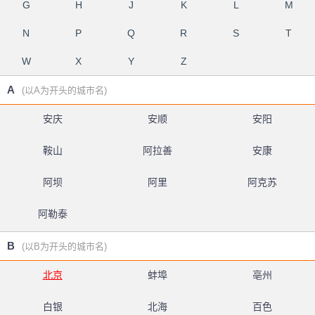
G
H
J
K
L
M
N
P
Q
R
S
T
W
X
Y
Z
A
(以A为开头的城市名)
安庆
安顺
安阳
鞍山
阿拉善
安康
阿坝
阿里
阿克苏
阿勒泰
B
(以B为开头的城市名)
北京
蚌埠
亳州
白银
北海
百色