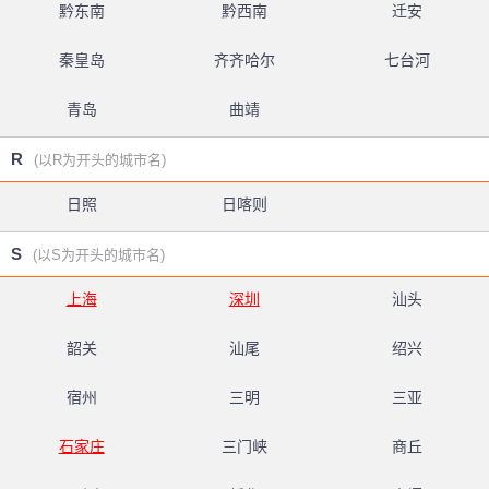
黔东南
黔西南
迁安
秦皇岛
齐齐哈尔
七台河
青岛
曲靖
R
(以R为开头的城市名)
日照
日喀则
S
(以S为开头的城市名)
上海
深圳
汕头
韶关
汕尾
绍兴
宿州
三明
三亚
石家庄
三门峡
商丘