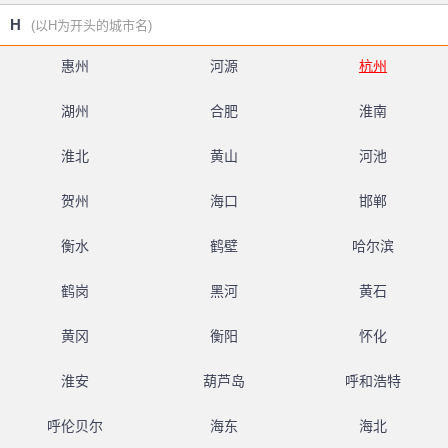
H
(以H为开头的城市名)
惠州
河源
杭州
湖州
合肥
淮南
淮北
黄山
河池
贺州
海口
邯郸
衡水
鹤壁
哈尔滨
鹤岗
黑河
黄石
黄冈
衡阳
怀化
淮安
葫芦岛
呼和浩特
呼伦贝尔
海东
海北