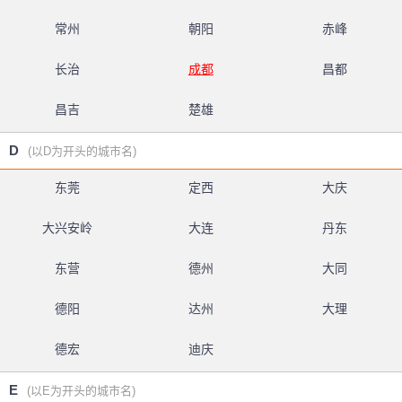
常州
朝阳
赤峰
长治
成都
昌都
昌吉
楚雄
D
(以D为开头的城市名)
东莞
定西
大庆
大兴安岭
大连
丹东
东营
德州
大同
德阳
达州
大理
德宏
迪庆
E
(以E为开头的城市名)