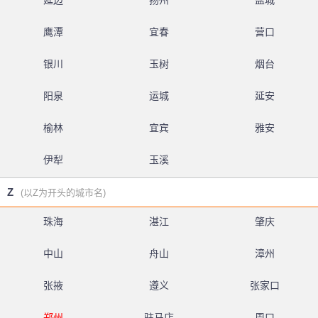
延边
扬州
盐城
鹰潭
宜春
营口
银川
玉树
烟台
阳泉
运城
延安
榆林
宜宾
雅安
伊犁
玉溪
Z
(以Z为开头的城市名)
珠海
湛江
肇庆
中山
舟山
漳州
张掖
遵义
张家口
郑州
驻马店
周口