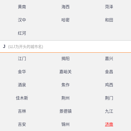
黄南
海西
菏泽
汉中
哈密
和田
红河
J
(以J为开头的城市名)
江门
揭阳
嘉兴
金华
嘉峪关
金昌
酒泉
焦作
鸡西
佳木斯
荆州
荆门
吉林
景德镇
九江
吉安
锦州
济南