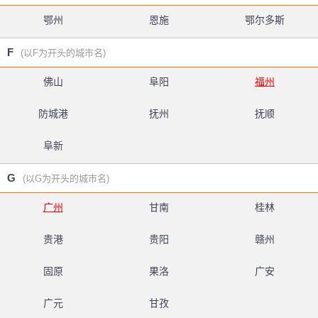
鄂州
恩施
鄂尔多斯
F
(以F为开头的城市名)
佛山
阜阳
福州
防城港
抚州
抚顺
阜新
G
(以G为开头的城市名)
广州
甘南
桂林
贵港
贵阳
赣州
固原
果洛
广安
广元
甘孜