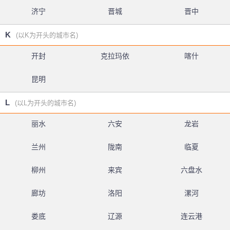
济宁
晋城
晋中
K
(以K为开头的城市名)
开封
克拉玛依
喀什
昆明
L
(以L为开头的城市名)
丽水
六安
龙岩
兰州
陇南
临夏
柳州
来宾
六盘水
廊坊
洛阳
漯河
娄底
辽源
连云港