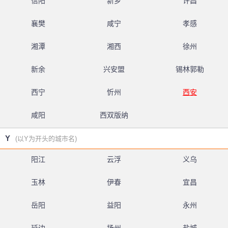
信阳
新乡
许昌
襄樊
咸宁
孝感
湘潭
湘西
徐州
新余
兴安盟
锡林郭勒
西宁
忻州
西安
咸阳
西双版纳
Y
(以Y为开头的城市名)
阳江
云浮
义乌
玉林
伊春
宜昌
岳阳
益阳
永州