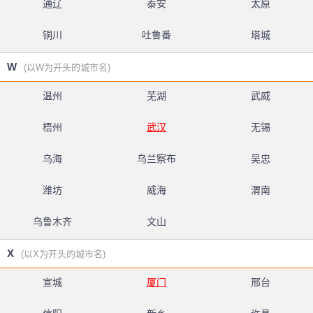
通辽
泰安
太原
铜川
吐鲁番
塔城
W
(以W为开头的城市名)
温州
芜湖
武威
梧州
武汉
无锡
乌海
乌兰察布
吴忠
潍坊
威海
渭南
乌鲁木齐
文山
X
(以X为开头的城市名)
宣城
厦门
邢台