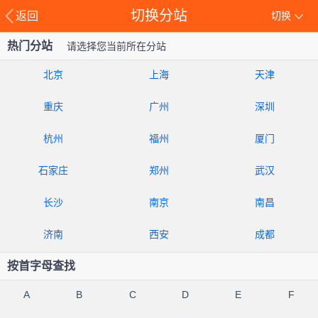
切换分站
返回
切换
热门分站
请选择您当前所在分站
北京
上海
天津
重庆
广州
深圳
杭州
福州
厦门
石家庄
郑州
武汉
长沙
南京
南昌
济南
西安
成都
按首字母查找
A
B
C
D
E
F