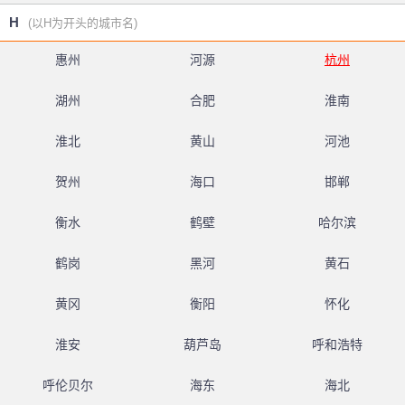
H
(以H为开头的城市名)
惠州
河源
杭州
湖州
合肥
淮南
淮北
黄山
河池
贺州
海口
邯郸
衡水
鹤壁
哈尔滨
鹤岗
黑河
黄石
黄冈
衡阳
怀化
淮安
葫芦岛
呼和浩特
呼伦贝尔
海东
海北