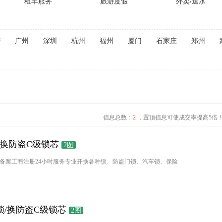
租车服务
旅游度假
外卖/送水
庆
广州
深圳
杭州
福州
厦门
石家庄
郑州
信息总数：
2
，置顶信息可使成交率提高5倍
锁换防盗C级锁芯
2图
备案工商注册24小时服务专业开换各种锁、防盗门锁、汽车锁、保险
锁/换防盗C级锁芯
2图