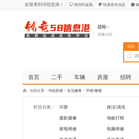
欢迎来到58信息港！
保存到桌面
快速发布信息
修
总站
切换分站
信息
首页
二手
车辆
房屋
招聘
当前位置：
58信息港
>
生活服务
>
开锁/修锁
栏目分类：
不限
保洁/清洗
摄影摄像
地板打蜡
家电维修
电脑维修