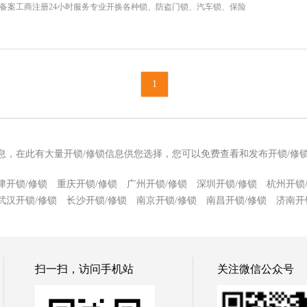
备案工商注册24小时服务专业开换各种锁、防盗门锁、汽车锁、保险
1
信息，在此有大量开锁/修锁信息供您选择，您可以免费查看和发布开锁/修
津开锁/修锁
重庆开锁/修锁
广州开锁/修锁
深圳开锁/修锁
杭州开锁
武汉开锁/修锁
长沙开锁/修锁
南京开锁/修锁
南昌开锁/修锁
济南开
扫一扫，访问手机站
关注微信公众号