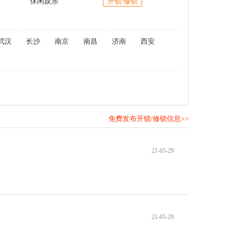
休闲娱乐
开锁/修锁
武汉
长沙
南京
南昌
济南
西安
免费发布开锁/修锁信息>>
！
21-05-29
21-05-29