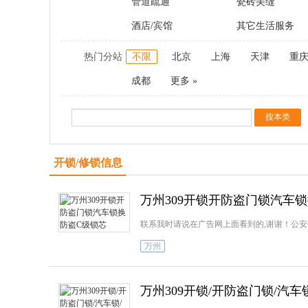
管道疏通
瓷砖美缝
酒店/宾馆
其它生活服务
热门分站
不限
北京
上海
天津
重
成都
更多 »
开锁/修锁信息
万州309开锁开防盗门锁汽车
联系我时请说在广告网上面看到的,谢谢！公安
万州
万州309开锁/开防盗门锁/汽车