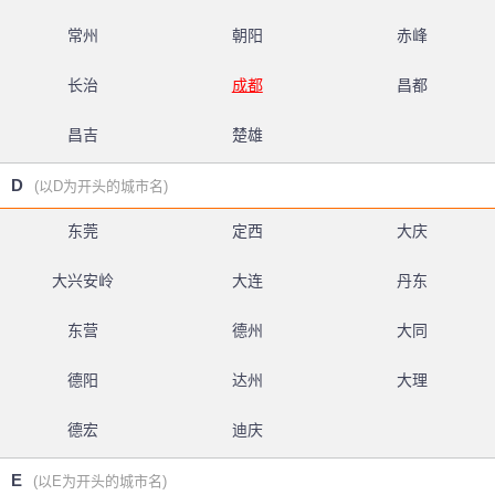
常州
朝阳
赤峰
长治
成都
昌都
昌吉
楚雄
D
(以D为开头的城市名)
东莞
定西
大庆
大兴安岭
大连
丹东
东营
德州
大同
德阳
达州
大理
德宏
迪庆
E
(以E为开头的城市名)