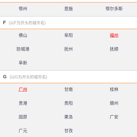
鄂州
恩施
鄂尔多斯
F
(以F为开头的城市名)
佛山
阜阳
福州
防城港
抚州
抚顺
阜新
G
(以G为开头的城市名)
广州
甘南
桂林
贵港
贵阳
赣州
固原
果洛
广安
广元
甘孜