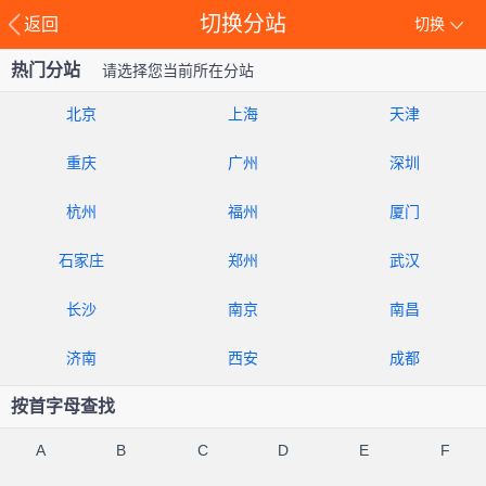
切换分站
返回
切换
热门分站
请选择您当前所在分站
北京
上海
天津
重庆
广州
深圳
杭州
福州
厦门
石家庄
郑州
武汉
长沙
南京
南昌
济南
西安
成都
按首字母查找
A
B
C
D
E
F