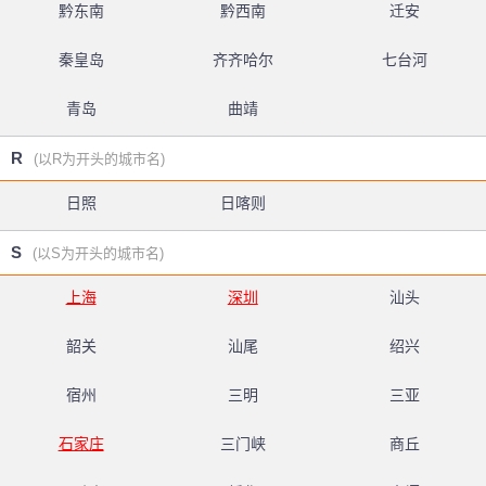
黔东南
黔西南
迁安
秦皇岛
齐齐哈尔
七台河
青岛
曲靖
R
(以R为开头的城市名)
日照
日喀则
S
(以S为开头的城市名)
上海
深圳
汕头
韶关
汕尾
绍兴
宿州
三明
三亚
石家庄
三门峡
商丘