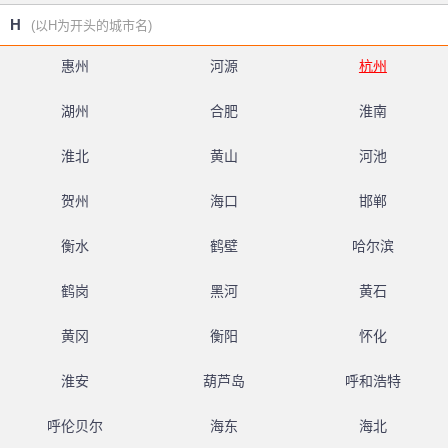
H
(以H为开头的城市名)
惠州
河源
杭州
湖州
合肥
淮南
淮北
黄山
河池
贺州
海口
邯郸
衡水
鹤壁
哈尔滨
鹤岗
黑河
黄石
黄冈
衡阳
怀化
淮安
葫芦岛
呼和浩特
呼伦贝尔
海东
海北