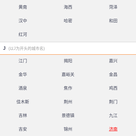
黄南
海西
菏泽
汉中
哈密
和田
红河
J
(以J为开头的城市名)
江门
揭阳
嘉兴
金华
嘉峪关
金昌
酒泉
焦作
鸡西
佳木斯
荆州
荆门
吉林
景德镇
九江
吉安
锦州
济南