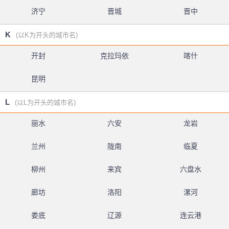
济宁
晋城
晋中
K
(以K为开头的城市名)
开封
克拉玛依
喀什
昆明
L
(以L为开头的城市名)
丽水
六安
龙岩
兰州
陇南
临夏
柳州
来宾
六盘水
廊坊
洛阳
漯河
娄底
辽源
连云港