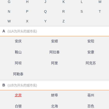
G
H
J
K
L
M
N
P
Q
R
S
T
W
X
Y
Z
A
(以A为开头的城市名)
安庆
安顺
安阳
鞍山
阿拉善
安康
阿坝
阿里
阿克苏
阿勒泰
B
(以B为开头的城市名)
北京
蚌埠
亳州
白银
北海
百色