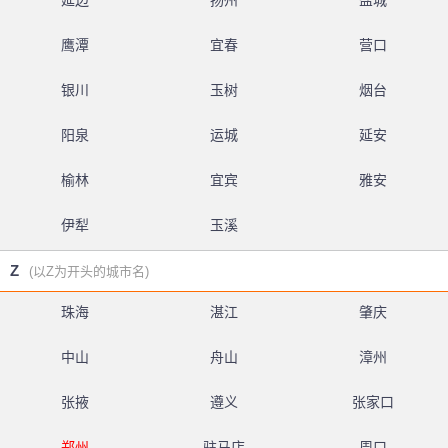
延边
扬州
盐城
鹰潭
宜春
营口
银川
玉树
烟台
阳泉
运城
延安
榆林
宜宾
雅安
伊犁
玉溪
Z
(以Z为开头的城市名)
珠海
湛江
肇庆
中山
舟山
漳州
张掖
遵义
张家口
郑州
驻马店
周口