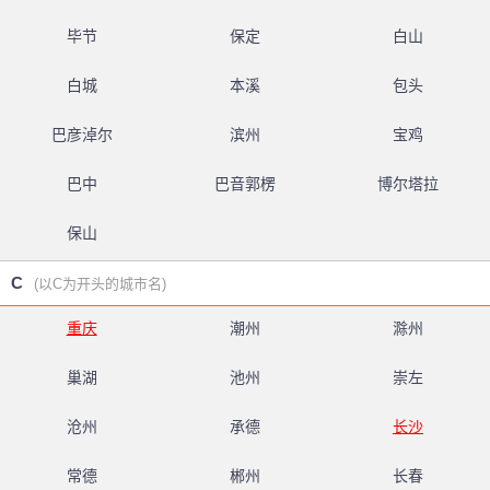
毕节
保定
白山
白城
本溪
包头
巴彦淖尔
滨州
宝鸡
巴中
巴音郭楞
博尔塔拉
保山
C
(以C为开头的城市名)
重庆
潮州
滁州
巢湖
池州
崇左
沧州
承德
长沙
常德
郴州
长春