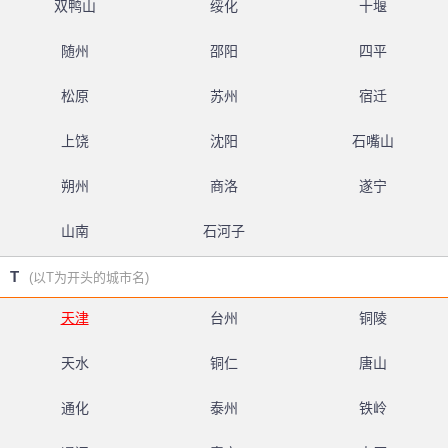
双鸭山
绥化
十堰
随州
邵阳
四平
松原
苏州
宿迁
上饶
沈阳
石嘴山
朔州
商洛
遂宁
山南
石河子
T
(以T为开头的城市名)
天津
台州
铜陵
天水
铜仁
唐山
通化
泰州
铁岭