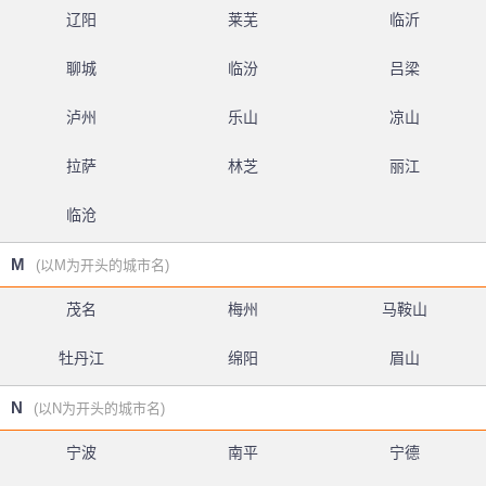
辽阳
莱芜
临沂
聊城
临汾
吕梁
泸州
乐山
凉山
拉萨
林芝
丽江
临沧
M
(以M为开头的城市名)
茂名
梅州
马鞍山
牡丹江
绵阳
眉山
N
(以N为开头的城市名)
宁波
南平
宁德