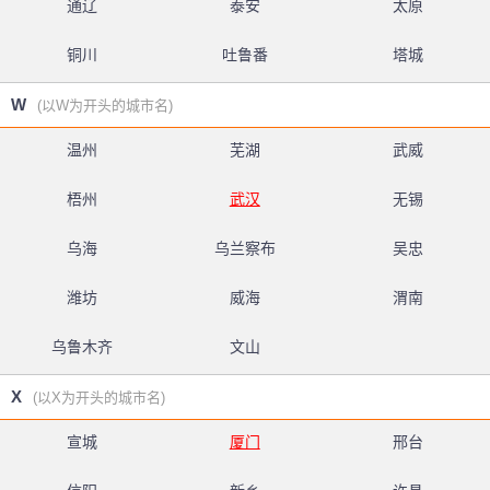
通辽
泰安
太原
铜川
吐鲁番
塔城
W
(以W为开头的城市名)
温州
芜湖
武威
梧州
武汉
无锡
乌海
乌兰察布
吴忠
潍坊
威海
渭南
乌鲁木齐
文山
X
(以X为开头的城市名)
宣城
厦门
邢台