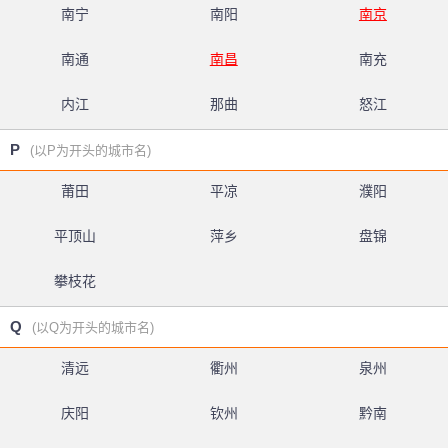
南宁
南阳
南京
南通
南昌
南充
内江
那曲
怒江
P
(以P为开头的城市名)
莆田
平凉
濮阳
平顶山
萍乡
盘锦
攀枝花
Q
(以Q为开头的城市名)
清远
衢州
泉州
庆阳
钦州
黔南