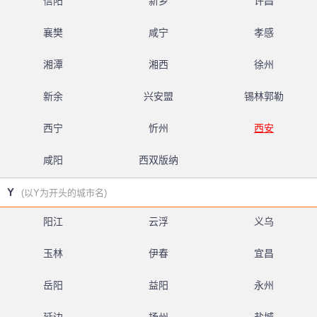
信阳
新乡
许昌
襄樊
咸宁
孝感
湘潭
湘西
徐州
新余
兴安盟
锡林郭勒
西宁
忻州
西安
咸阳
西双版纳
Y
(以Y为开头的城市名)
阳江
云浮
义乌
玉林
伊春
宜昌
岳阳
益阳
永州