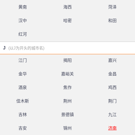
黄南
海西
菏泽
汉中
哈密
和田
红河
J
(以J为开头的城市名)
江门
揭阳
嘉兴
金华
嘉峪关
金昌
酒泉
焦作
鸡西
佳木斯
荆州
荆门
吉林
景德镇
九江
吉安
锦州
济南