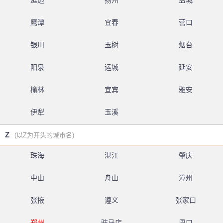
延边
扬州
盐城
鹰潭
宜春
营口
银川
玉树
烟台
阳泉
运城
延安
榆林
宜宾
雅安
伊犁
玉溪
Z
(以Z为开头的城市名)
珠海
湛江
肇庆
中山
舟山
漳州
张掖
遵义
张家口
郑州
驻马店
周口