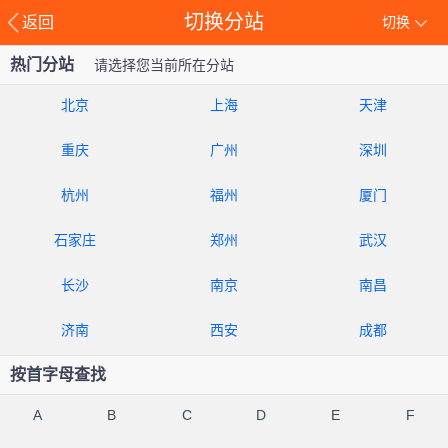
切换分站
返回
切换
热门分站
请选择您当前所在分站
北京
上海
天津
重庆
广州
深圳
杭州
福州
厦门
石家庄
郑州
武汉
长沙
南京
南昌
济南
西安
成都
按首字母查找
A
B
C
D
E
F