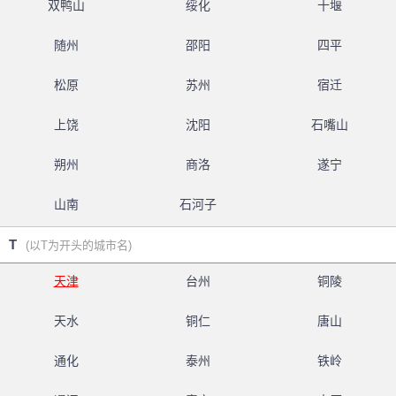
双鸭山
绥化
十堰
随州
邵阳
四平
松原
苏州
宿迁
上饶
沈阳
石嘴山
朔州
商洛
遂宁
山南
石河子
T
(以T为开头的城市名)
天津
台州
铜陵
天水
铜仁
唐山
通化
泰州
铁岭