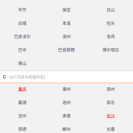
毕节
保定
白山
白城
本溪
包头
巴彦淖尔
滨州
宝鸡
巴中
巴音郭楞
博尔塔拉
保山
C
(以C为开头的城市名)
重庆
潮州
滁州
巢湖
池州
崇左
沧州
承德
长沙
常德
郴州
长春