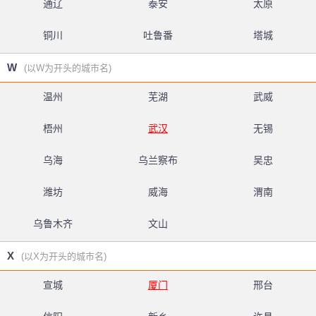
通辽
泰安
太原
铜川
吐鲁番
塔城
W
(以W为开头的城市名)
温州
芜湖
武威
梧州
武汉
无锡
乌海
乌兰察布
吴忠
潍坊
威海
渭南
乌鲁木齐
文山
X
(以X为开头的城市名)
宣城
厦门
邢台