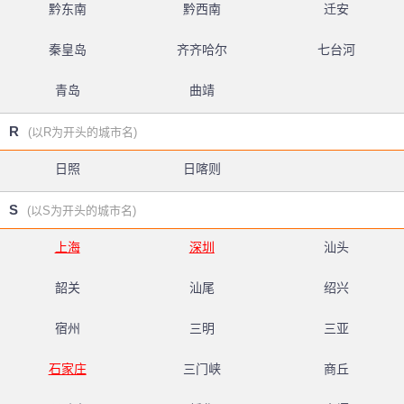
黔东南
黔西南
迁安
秦皇岛
齐齐哈尔
七台河
青岛
曲靖
R
(以R为开头的城市名)
日照
日喀则
S
(以S为开头的城市名)
上海
深圳
汕头
韶关
汕尾
绍兴
宿州
三明
三亚
石家庄
三门峡
商丘