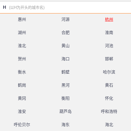
H
(以H为开头的城市名)
惠州
河源
杭州
湖州
合肥
淮南
淮北
黄山
河池
贺州
海口
邯郸
衡水
鹤壁
哈尔滨
鹤岗
黑河
黄石
黄冈
衡阳
怀化
淮安
葫芦岛
呼和浩特
呼伦贝尔
海东
海北