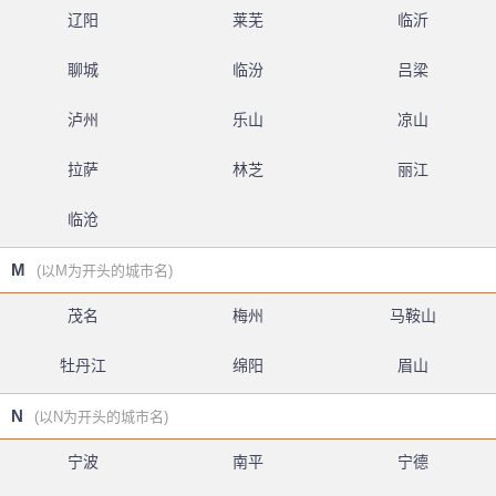
辽阳
莱芜
临沂
聊城
临汾
吕梁
泸州
乐山
凉山
拉萨
林芝
丽江
临沧
M
(以M为开头的城市名)
茂名
梅州
马鞍山
牡丹江
绵阳
眉山
N
(以N为开头的城市名)
宁波
南平
宁德