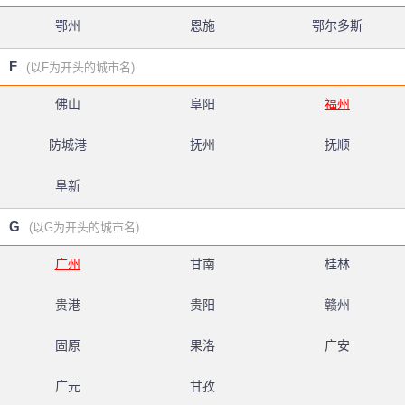
鄂州
恩施
鄂尔多斯
F
(以F为开头的城市名)
佛山
阜阳
福州
防城港
抚州
抚顺
阜新
G
(以G为开头的城市名)
广州
甘南
桂林
贵港
贵阳
赣州
固原
果洛
广安
广元
甘孜