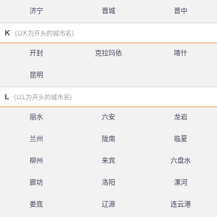
济宁
晋城
晋中
K
(以K为开头的城市名)
开封
克拉玛依
喀什
昆明
L
(以L为开头的城市名)
丽水
六安
龙岩
兰州
陇南
临夏
柳州
来宾
六盘水
廊坊
洛阳
漯河
娄底
辽源
连云港