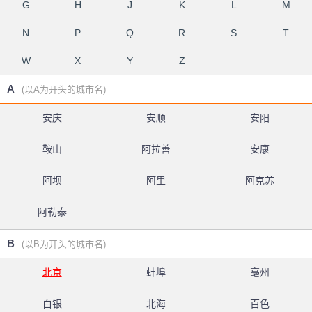
G
H
J
K
L
M
N
P
Q
R
S
T
W
X
Y
Z
A
(以A为开头的城市名)
安庆
安顺
安阳
鞍山
阿拉善
安康
阿坝
阿里
阿克苏
阿勒泰
B
(以B为开头的城市名)
北京
蚌埠
亳州
白银
北海
百色