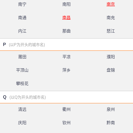
南宁
南阳
南京
南通
南昌
南充
内江
那曲
怒江
P
(以P为开头的城市名)
莆田
平凉
濮阳
平顶山
萍乡
盘锦
攀枝花
Q
(以Q为开头的城市名)
清远
衢州
泉州
庆阳
钦州
黔南