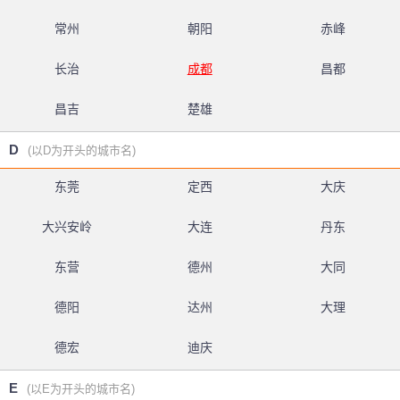
常州
朝阳
赤峰
长治
成都
昌都
昌吉
楚雄
D
(以D为开头的城市名)
东莞
定西
大庆
大兴安岭
大连
丹东
东营
德州
大同
德阳
达州
大理
德宏
迪庆
E
(以E为开头的城市名)