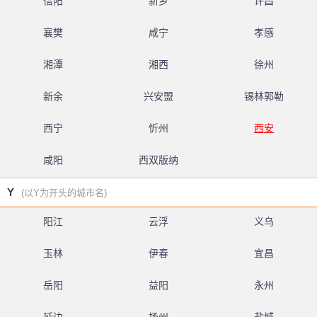
信阳
新乡
许昌
襄樊
咸宁
孝感
湘潭
湘西
徐州
新余
兴安盟
锡林郭勒
西宁
忻州
西安
咸阳
西双版纳
Y
(以Y为开头的城市名)
阳江
云浮
义乌
玉林
伊春
宜昌
岳阳
益阳
永州