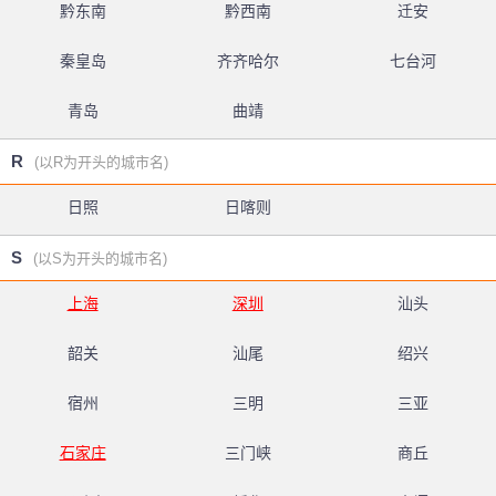
黔东南
黔西南
迁安
秦皇岛
齐齐哈尔
七台河
青岛
曲靖
R
(以R为开头的城市名)
日照
日喀则
S
(以S为开头的城市名)
上海
深圳
汕头
韶关
汕尾
绍兴
宿州
三明
三亚
石家庄
三门峡
商丘