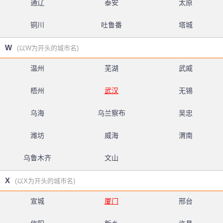
通辽
泰安
太原
铜川
吐鲁番
塔城
W
(以W为开头的城市名)
温州
芜湖
武威
梧州
武汉
无锡
乌海
乌兰察布
吴忠
潍坊
威海
渭南
乌鲁木齐
文山
X
(以X为开头的城市名)
宣城
厦门
邢台