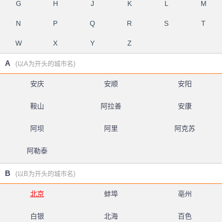
G
H
J
K
L
M
N
P
Q
R
S
T
W
X
Y
Z
A
(以A为开头的城市名)
安庆
安顺
安阳
鞍山
阿拉善
安康
阿坝
阿里
阿克苏
阿勒泰
B
(以B为开头的城市名)
北京
蚌埠
亳州
白银
北海
百色