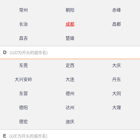
常州
朝阳
赤峰
长治
成都
昌都
昌吉
楚雄
D
(以D为开头的城市名)
东莞
定西
大庆
大兴安岭
大连
丹东
东营
德州
大同
德阳
达州
大理
德宏
迪庆
E
(以E为开头的城市名)