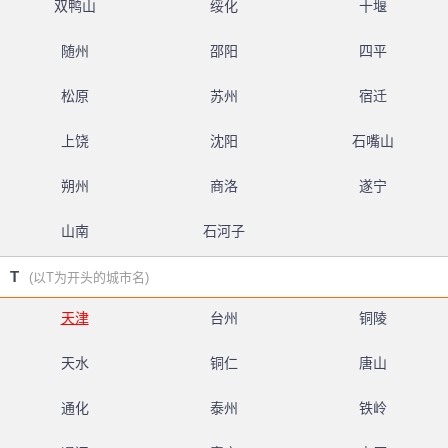
双鸭山
绥化
十堰
随州
邵阳
四平
松原
苏州
宿迁
上饶
沈阳
石嘴山
朔州
商洛
遂宁
山南
石河子
T
(以T为开头的城市名)
天津
台州
铜陵
天水
铜仁
唐山
通化
泰州
铁岭