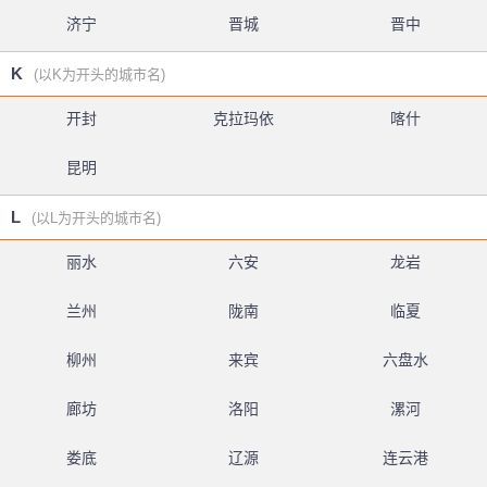
济宁
晋城
晋中
K
(以K为开头的城市名)
开封
克拉玛依
喀什
昆明
L
(以L为开头的城市名)
丽水
六安
龙岩
兰州
陇南
临夏
柳州
来宾
六盘水
廊坊
洛阳
漯河
娄底
辽源
连云港