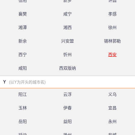
信阳
新乡
许昌
襄樊
咸宁
孝感
湘潭
湘西
徐州
新余
兴安盟
锡林郭勒
西宁
忻州
西安
咸阳
西双版纳
Y
(以Y为开头的城市名)
阳江
云浮
义乌
玉林
伊春
宜昌
岳阳
益阳
永州