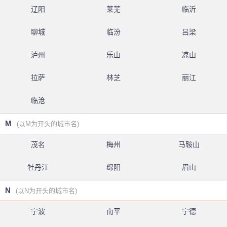
辽阳
莱芜
临沂
聊城
临汾
吕梁
泸州
乐山
凉山
拉萨
林芝
丽江
临沧
M
(以M为开头的城市名)
茂名
梅州
马鞍山
牡丹江
绵阳
眉山
N
(以N为开头的城市名)
宁波
南平
宁德