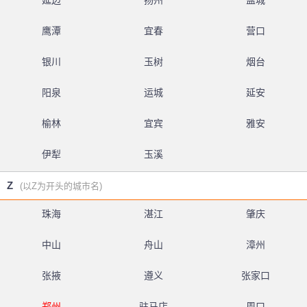
延边
扬州
盐城
鹰潭
宜春
营口
银川
玉树
烟台
阳泉
运城
延安
榆林
宜宾
雅安
伊犁
玉溪
Z
(以Z为开头的城市名)
珠海
湛江
肇庆
中山
舟山
漳州
张掖
遵义
张家口
郑州
驻马店
周口