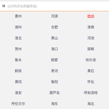
H
(以H为开头的城市名)
惠州
河源
杭州
湖州
合肥
淮南
淮北
黄山
河池
贺州
海口
邯郸
衡水
鹤壁
哈尔滨
鹤岗
黑河
黄石
黄冈
衡阳
怀化
淮安
葫芦岛
呼和浩特
呼伦贝尔
海东
海北