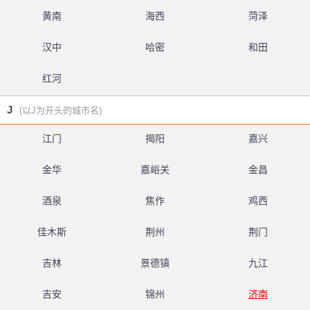
黄南
海西
菏泽
汉中
哈密
和田
红河
J
(以J为开头的城市名)
江门
揭阳
嘉兴
金华
嘉峪关
金昌
酒泉
焦作
鸡西
佳木斯
荆州
荆门
吉林
景德镇
九江
吉安
锦州
济南