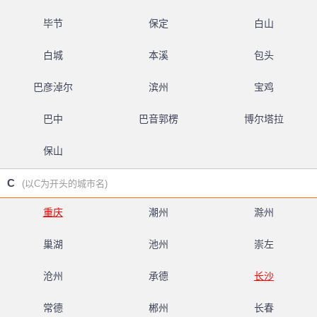
毕节
保定
白山
白城
本溪
包头
巴彦淖尔
滨州
宝鸡
巴中
巴音郭楞
博尔塔拉
保山
C
(以C为开头的城市名)
重庆
潮州
滁州
巢湖
池州
崇左
沧州
承德
长沙
常德
郴州
长春