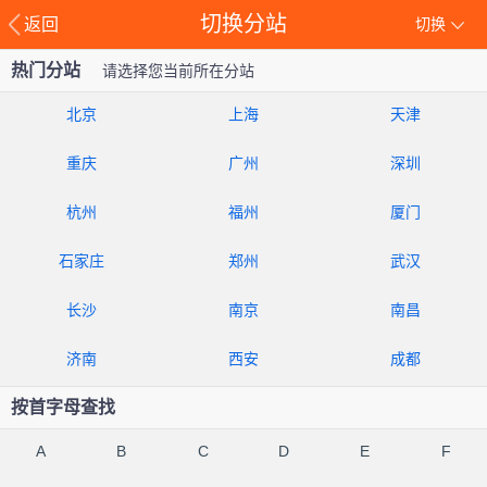
切换分站
返回
切换
热门分站
请选择您当前所在分站
北京
上海
天津
重庆
广州
深圳
杭州
福州
厦门
石家庄
郑州
武汉
长沙
南京
南昌
济南
西安
成都
按首字母查找
A
B
C
D
E
F