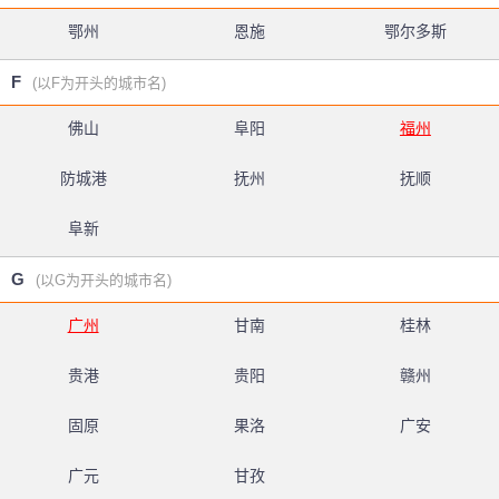
鄂州
恩施
鄂尔多斯
F
(以F为开头的城市名)
佛山
阜阳
福州
防城港
抚州
抚顺
阜新
G
(以G为开头的城市名)
广州
甘南
桂林
贵港
贵阳
赣州
固原
果洛
广安
广元
甘孜