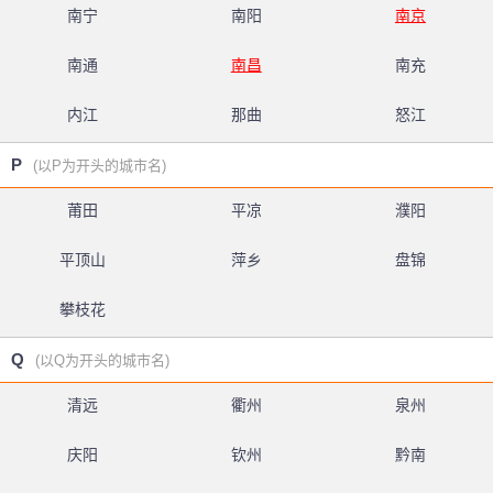
南宁
南阳
南京
南通
南昌
南充
内江
那曲
怒江
P
(以P为开头的城市名)
莆田
平凉
濮阳
平顶山
萍乡
盘锦
攀枝花
Q
(以Q为开头的城市名)
清远
衢州
泉州
庆阳
钦州
黔南