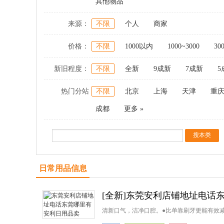
其他物品
来源：
不限
个人
商家
价格：
不限
1000以内
1000~3000
30
新旧程度：
不限
全新
9成新
7成新
5
热门分站
不限
北京
上海
天津
重
成都
更多 »
日常用品信息
[全新]东莞安利店铺地址电话
清新口气，洁净口腔。●比单靠刷牙更能有效减