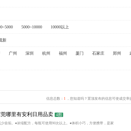
00~5000
5000~10000
10000以上
成新
庆
广州
深圳
杭州
福州
厦门
石家庄
郑州
信息总数：
1
，您知道吗？置顶发布的信息可使成交率提
东莞哪里有安利日用品卖
4图
少齿垢。●浓缩配方，每瓶可使用90次以上。●体积小巧，方便携带，是家