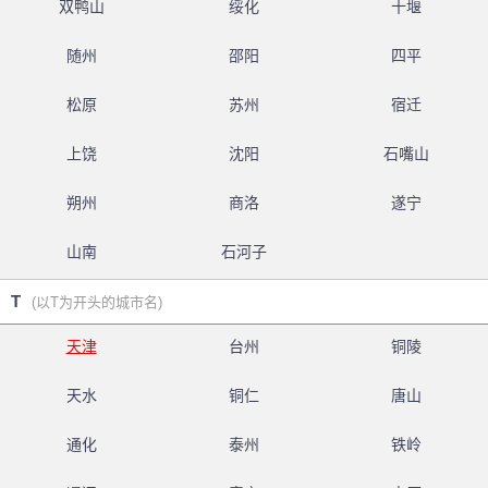
双鸭山
绥化
十堰
随州
邵阳
四平
松原
苏州
宿迁
上饶
沈阳
石嘴山
朔州
商洛
遂宁
山南
石河子
T
(以T为开头的城市名)
天津
台州
铜陵
天水
铜仁
唐山
通化
泰州
铁岭