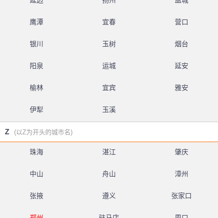
延边
扬州
盐城
鹰潭
宜春
营口
银川
玉树
烟台
阳泉
运城
延安
榆林
宜宾
雅安
伊犁
玉溪
Z
(以Z为开头的城市名)
珠海
湛江
肇庆
中山
舟山
漳州
张掖
遵义
张家口
郑州
驻马店
周口