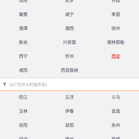
信阳
新乡
许昌
襄樊
咸宁
孝感
湘潭
湘西
徐州
新余
兴安盟
锡林郭勒
西宁
忻州
西安
咸阳
西双版纳
Y
(以Y为开头的城市名)
阳江
云浮
义乌
玉林
伊春
宜昌
岳阳
益阳
永州