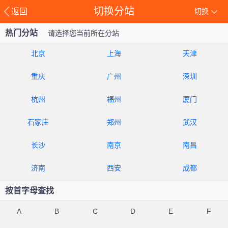
切换分站
返回
切换
热门分站
请选择您当前所在分站
北京
上海
天津
重庆
广州
深圳
杭州
福州
厦门
石家庄
郑州
武汉
长沙
南京
南昌
济南
西安
成都
按首字母查找
A
B
C
D
E
F