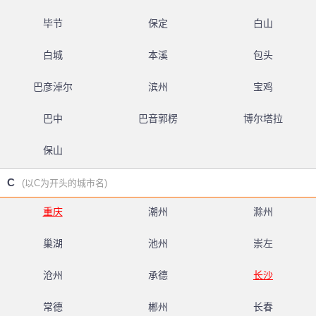
毕节
保定
白山
白城
本溪
包头
巴彦淖尔
滨州
宝鸡
巴中
巴音郭楞
博尔塔拉
保山
C
(以C为开头的城市名)
重庆
潮州
滁州
巢湖
池州
崇左
沧州
承德
长沙
常德
郴州
长春