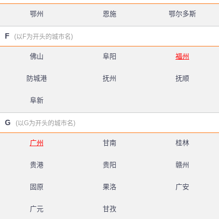
鄂州
恩施
鄂尔多斯
F
(以F为开头的城市名)
佛山
阜阳
福州
防城港
抚州
抚顺
阜新
G
(以G为开头的城市名)
广州
甘南
桂林
贵港
贵阳
赣州
固原
果洛
广安
广元
甘孜