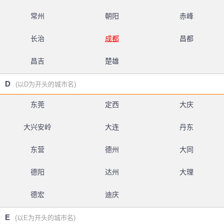
常州
朝阳
赤峰
长治
成都
昌都
昌吉
楚雄
D
(以D为开头的城市名)
东莞
定西
大庆
大兴安岭
大连
丹东
东营
德州
大同
德阳
达州
大理
德宏
迪庆
E
(以E为开头的城市名)