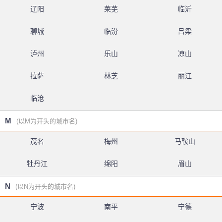
辽阳
莱芜
临沂
聊城
临汾
吕梁
泸州
乐山
凉山
拉萨
林芝
丽江
临沧
M
(以M为开头的城市名)
茂名
梅州
马鞍山
牡丹江
绵阳
眉山
N
(以N为开头的城市名)
宁波
南平
宁德