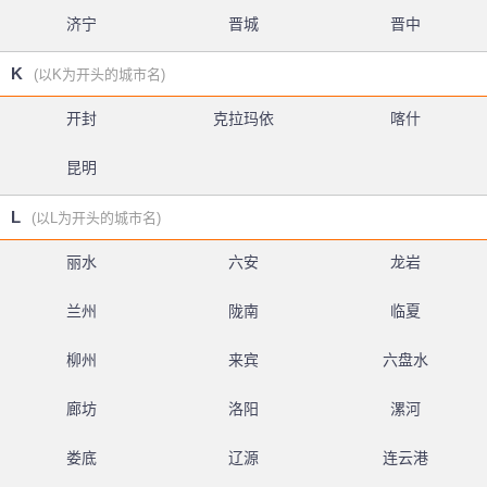
济宁
晋城
晋中
K
(以K为开头的城市名)
开封
克拉玛依
喀什
昆明
L
(以L为开头的城市名)
丽水
六安
龙岩
兰州
陇南
临夏
柳州
来宾
六盘水
廊坊
洛阳
漯河
娄底
辽源
连云港