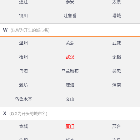
通辽
泰安
太原
铜川
吐鲁番
塔城
W
(以W为开头的城市名)
温州
芜湖
武威
梧州
武汉
无锡
乌海
乌兰察布
吴忠
潍坊
威海
渭南
乌鲁木齐
文山
X
(以X为开头的城市名)
宣城
厦门
邢台