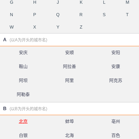
G
H
J
K
L
M
N
P
Q
R
S
T
W
X
Y
Z
A
(以A为开头的城市名)
安庆
安顺
安阳
鞍山
阿拉善
安康
阿坝
阿里
阿克苏
阿勒泰
B
(以B为开头的城市名)
北京
蚌埠
亳州
白银
北海
百色