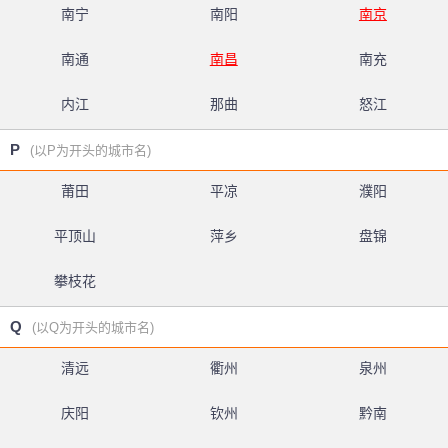
南宁
南阳
南京
南通
南昌
南充
内江
那曲
怒江
P
(以P为开头的城市名)
莆田
平凉
濮阳
平顶山
萍乡
盘锦
攀枝花
Q
(以Q为开头的城市名)
清远
衢州
泉州
庆阳
钦州
黔南