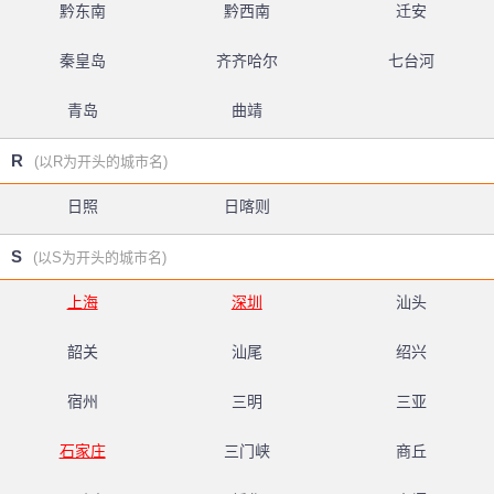
黔东南
黔西南
迁安
秦皇岛
齐齐哈尔
七台河
青岛
曲靖
R
(以R为开头的城市名)
日照
日喀则
S
(以S为开头的城市名)
上海
深圳
汕头
韶关
汕尾
绍兴
宿州
三明
三亚
石家庄
三门峡
商丘