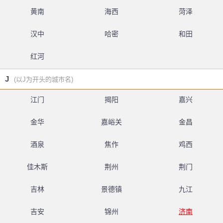
黄南
海西
菏泽
汉中
哈密
和田
红河
J
(以J为开头的城市名)
江门
揭阳
嘉兴
金华
嘉峪关
金昌
酒泉
焦作
鸡西
佳木斯
荆州
荆门
吉林
景德镇
九江
吉安
锦州
济南