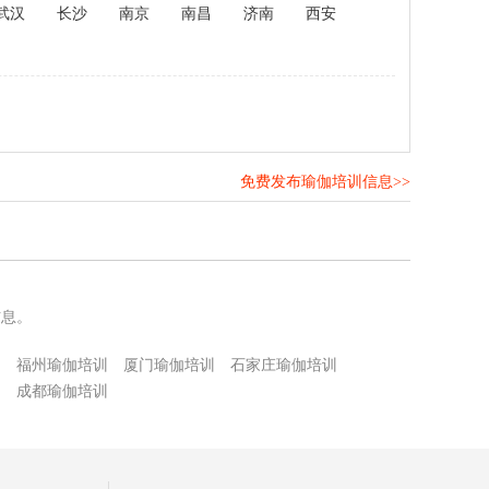
武汉
长沙
南京
南昌
济南
西安
免费发布瑜伽培训信息>>
！
信息。
训
福州瑜伽培训
厦门瑜伽培训
石家庄瑜伽培训
训
成都瑜伽培训