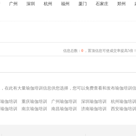
庆
广州
深圳
杭州
福州
厦门
石家庄
郑州
信息总数：
0
，置顶信息可使成交率提高5倍
息，在此有大量瑜伽培训信息供您选择，您可以免费查看和发布瑜伽培训
津瑜伽培训
重庆瑜伽培训
广州瑜伽培训
深圳瑜伽培训
杭州瑜伽培
沙瑜伽培训
南京瑜伽培训
南昌瑜伽培训
济南瑜伽培训
西安瑜伽培