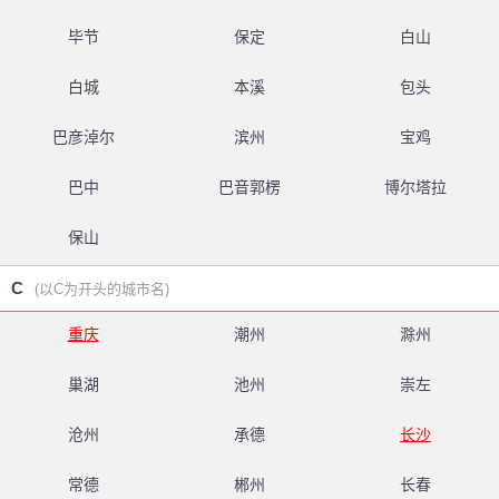
毕节
保定
白山
白城
本溪
包头
巴彦淖尔
滨州
宝鸡
巴中
巴音郭楞
博尔塔拉
保山
C
(以C为开头的城市名)
重庆
潮州
滁州
巢湖
池州
崇左
沧州
承德
长沙
常德
郴州
长春