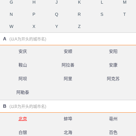
G
H
J
K
L
M
N
P
Q
R
S
T
W
X
Y
Z
A
(以A为开头的城市名)
安庆
安顺
安阳
鞍山
阿拉善
安康
阿坝
阿里
阿克苏
阿勒泰
B
(以B为开头的城市名)
北京
蚌埠
亳州
白银
北海
百色