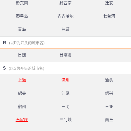
黔东南
黔西南
迁安
秦皇岛
齐齐哈尔
七台河
青岛
曲靖
R
(以R为开头的城市名)
日照
日喀则
S
(以S为开头的城市名)
上海
深圳
汕头
韶关
汕尾
绍兴
宿州
三明
三亚
石家庄
三门峡
商丘