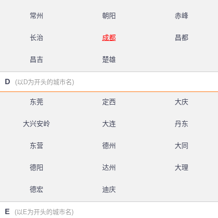
常州
朝阳
赤峰
长治
成都
昌都
昌吉
楚雄
D
(以D为开头的城市名)
东莞
定西
大庆
大兴安岭
大连
丹东
东营
德州
大同
德阳
达州
大理
德宏
迪庆
E
(以E为开头的城市名)