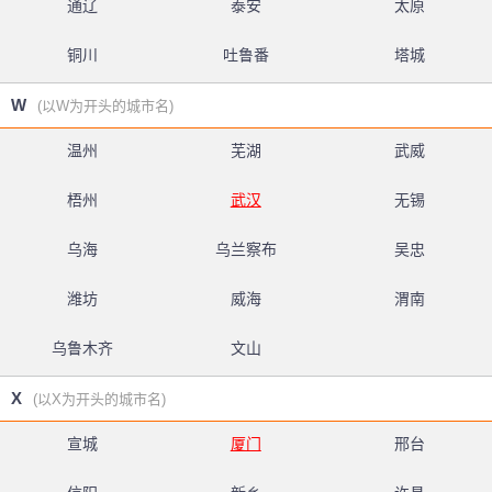
通辽
泰安
太原
铜川
吐鲁番
塔城
W
(以W为开头的城市名)
温州
芜湖
武威
梧州
武汉
无锡
乌海
乌兰察布
吴忠
潍坊
威海
渭南
乌鲁木齐
文山
X
(以X为开头的城市名)
宣城
厦门
邢台