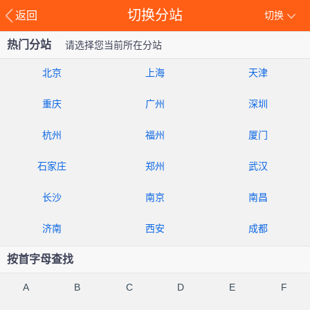
切换分站
返回
切换
热门分站
请选择您当前所在分站
北京
上海
天津
重庆
广州
深圳
杭州
福州
厦门
石家庄
郑州
武汉
长沙
南京
南昌
济南
西安
成都
按首字母查找
A
B
C
D
E
F