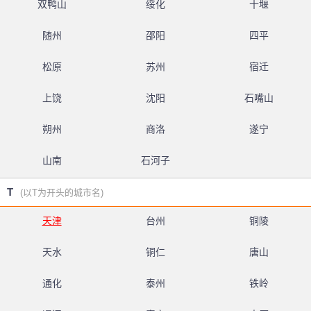
双鸭山
绥化
十堰
随州
邵阳
四平
松原
苏州
宿迁
上饶
沈阳
石嘴山
朔州
商洛
遂宁
山南
石河子
T
(以T为开头的城市名)
天津
台州
铜陵
天水
铜仁
唐山
通化
泰州
铁岭