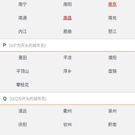
南宁
南阳
南京
南通
南昌
南充
内江
那曲
怒江
P
(以P为开头的城市名)
莆田
平凉
濮阳
平顶山
萍乡
盘锦
攀枝花
Q
(以Q为开头的城市名)
清远
衢州
泉州
庆阳
钦州
黔南