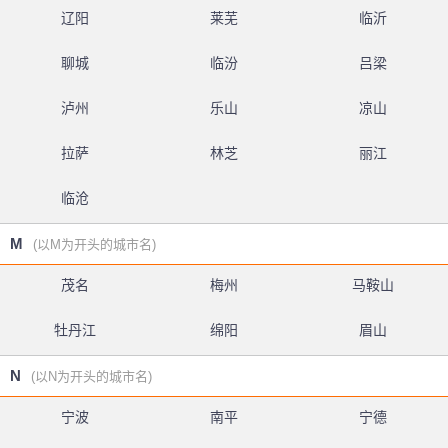
辽阳
莱芜
临沂
聊城
临汾
吕梁
泸州
乐山
凉山
拉萨
林芝
丽江
临沧
M
(以M为开头的城市名)
茂名
梅州
马鞍山
牡丹江
绵阳
眉山
N
(以N为开头的城市名)
宁波
南平
宁德