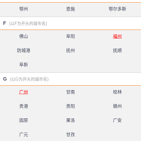
鄂州
恩施
鄂尔多斯
F
(以F为开头的城市名)
佛山
阜阳
福州
防城港
抚州
抚顺
阜新
G
(以G为开头的城市名)
广州
甘南
桂林
贵港
贵阳
赣州
固原
果洛
广安
广元
甘孜