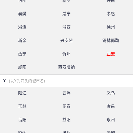
信阳
新乡
许昌
襄樊
咸宁
孝感
湘潭
湘西
徐州
新余
兴安盟
锡林郭勒
西宁
忻州
西安
咸阳
西双版纳
Y
(以Y为开头的城市名)
阳江
云浮
义乌
玉林
伊春
宜昌
岳阳
益阳
永州