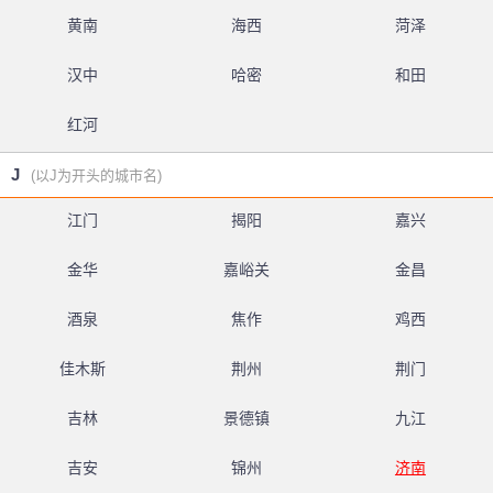
黄南
海西
菏泽
汉中
哈密
和田
红河
J
(以J为开头的城市名)
江门
揭阳
嘉兴
金华
嘉峪关
金昌
酒泉
焦作
鸡西
佳木斯
荆州
荆门
吉林
景德镇
九江
吉安
锦州
济南