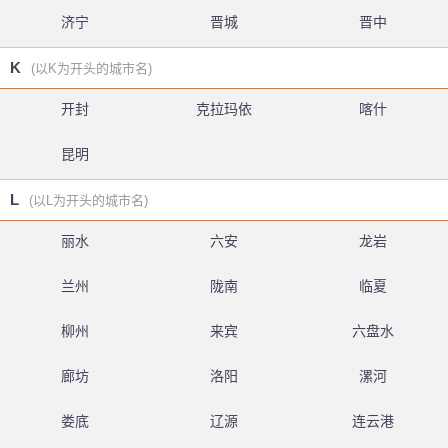
济宁
晋城
晋中
K
(以K为开头的城市名)
开封
克拉玛依
喀什
昆明
L
(以L为开头的城市名)
丽水
六安
龙岩
兰州
陇南
临夏
柳州
来宾
六盘水
廊坊
洛阳
漯河
娄底
辽源
连云港