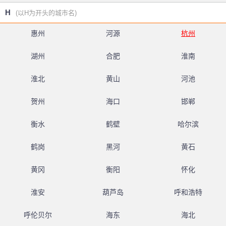
H
(以H为开头的城市名)
惠州
河源
杭州
湖州
合肥
淮南
淮北
黄山
河池
贺州
海口
邯郸
衡水
鹤壁
哈尔滨
鹤岗
黑河
黄石
黄冈
衡阳
怀化
淮安
葫芦岛
呼和浩特
呼伦贝尔
海东
海北