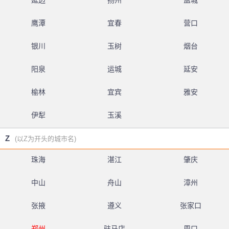
延边
扬州
盐城
鹰潭
宜春
营口
银川
玉树
烟台
阳泉
运城
延安
榆林
宜宾
雅安
伊犁
玉溪
Z
(以Z为开头的城市名)
珠海
湛江
肇庆
中山
舟山
漳州
张掖
遵义
张家口
郑州
驻马店
周口